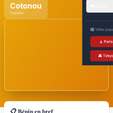
Cotonou
🎮 Jeux
Capitale
🏙️ Villes pop
🗼 Paris
🏯 Toky
📋 Bénin en bref