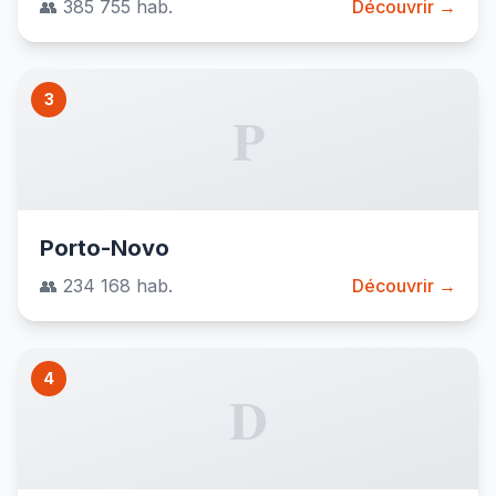
👥 385 755 hab.
Découvrir →
3
P
Porto-Novo
👥 234 168 hab.
Découvrir →
4
D