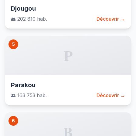
Djougou
👥 202 810 hab.
Découvrir →
5
P
Parakou
👥 163 753 hab.
Découvrir →
6
B