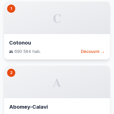
1
C
Cotonou
👥 690 584 hab.
Découvrir →
2
A
Abomey-Calavi