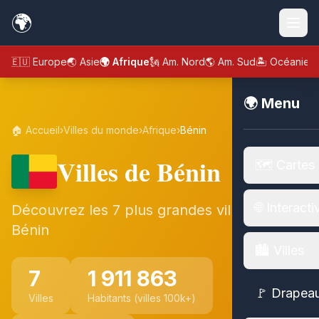
🌍
🇪🇺 Europe
🌏 Asie
🌍 Afrique
🗽 Am. Nord
🌎 Am. Sud
🏝️ Océanie
🌍 Menu
🏠 Accueil
›
Villes du monde
›
Afrique
›
Bénin
Villes de Bénin
🗺️ Cartes
🌐 Interacti
Découvrez les 7 plus grandes villes de
Bénin
🏙️ Villes
7
1 911 863
🚩 Drapea
Villes
Habitants (villes 100k+)