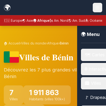
🌍
🇪🇺 Europe
🌏 Asie
🌍 Afrique
🗽 Am. Nord
🌎 Am. Sud
🏝️ Océanie
🌍 Menu
🏠 Accueil
›
Villes du monde
›
Afrique
›
Bénin
Villes de Bénin
🗺️ Cartes
🌐 Interacti
Découvrez les 7 plus grandes villes de
Bénin
🏙️ Villes
7
1 911 863
🚩 Drapea
Villes
Habitants (villes 100k+)