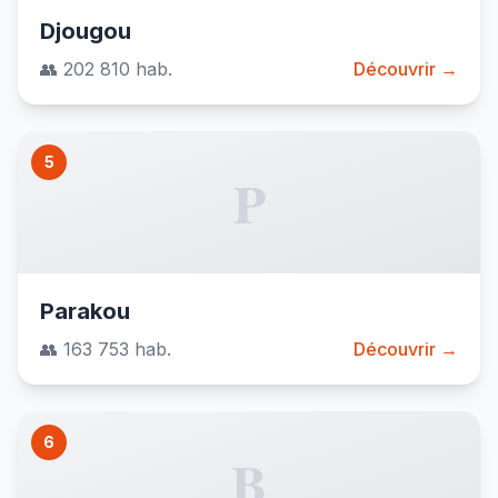
Djougou
👥 202 810 hab.
Découvrir →
5
P
Parakou
👥 163 753 hab.
Découvrir →
6
B