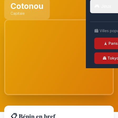
Cotonou
🎮 Jeux
Capitale
🏙️ Villes pop
🗼 Paris
🏯 Toky
📋 Bénin en bref