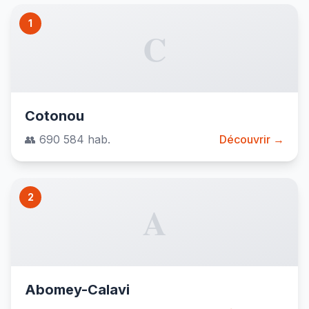
1
C
Cotonou
👥 690 584 hab.
Découvrir →
2
A
Abomey-Calavi