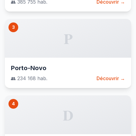
👥 385 755 hab.
Découvrir →
3
P
Porto-Novo
👥 234 168 hab.
Découvrir →
4
D