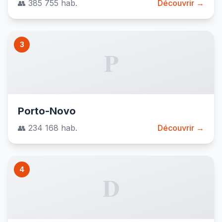
👥 385 755 hab.
Découvrir →
3
P
Porto-Novo
👥 234 168 hab.
Découvrir →
4
D