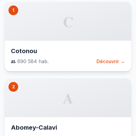
1
C
Cotonou
👥 690 584 hab.
Découvrir →
2
A
Abomey-Calavi