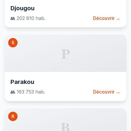
Djougou
👥 202 810 hab.
Découvrir →
5
P
Parakou
👥 163 753 hab.
Découvrir →
6
B