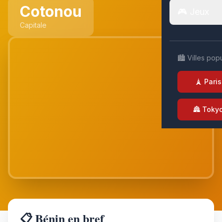
Cotonou
🎮 Jeux
Capitale
🏙️ Villes pop
🗼 Paris
🏯 Toky
📋 Bénin en bref