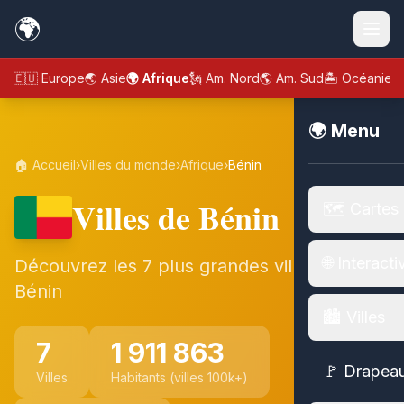
🌍
🇪🇺 Europe
🌏 Asie
🌍 Afrique
🗽 Am. Nord
🌎 Am. Sud
🏝️ Océanie
🌍 Menu
🏠 Accueil
›
Villes du monde
›
Afrique
›
Bénin
Villes de Bénin
🗺️ Cartes
🌐 Interacti
Découvrez les 7 plus grandes villes de
Bénin
🏙️ Villes
7
1 911 863
🚩 Drapea
Villes
Habitants (villes 100k+)