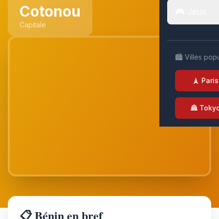
Cotonou
🎮 Jeux
Capitale
🏙️ Villes pop
🗼 Paris
🏯 Toky
📋 Bénin en bref