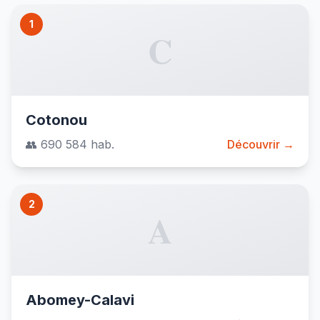
1
C
Cotonou
👥 690 584 hab.
Découvrir →
2
A
Abomey-Calavi