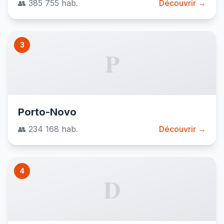
👥 385 755 hab.
Découvrir →
3
P
Porto-Novo
👥 234 168 hab.
Découvrir →
4
D