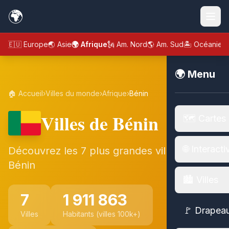
🌍
🇪🇺 Europe
🌏 Asie
🌍 Afrique
🗽 Am. Nord
🌎 Am. Sud
🏝️ Océanie
🌍 Menu
🏠 Accueil
›
Villes du monde
›
Afrique
›
Bénin
Villes de Bénin
🗺️ Cartes
🌐 Interacti
Découvrez les 7 plus grandes villes de
Bénin
🏙️ Villes
7
1 911 863
🚩 Drapea
Villes
Habitants (villes 100k+)