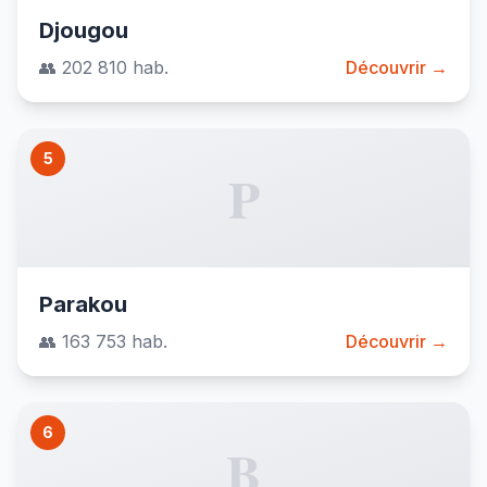
Djougou
👥 202 810 hab.
Découvrir →
5
P
Parakou
👥 163 753 hab.
Découvrir →
6
B