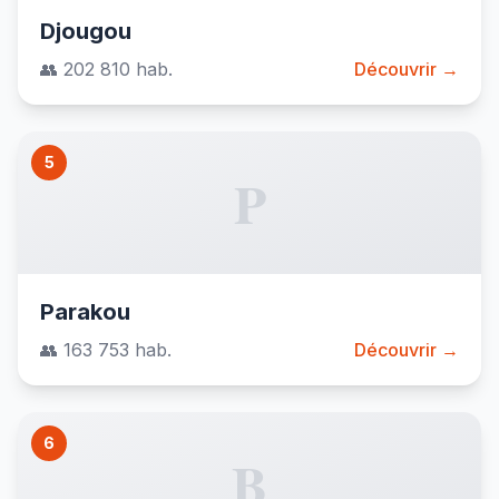
Djougou
👥 202 810 hab.
Découvrir →
5
P
Parakou
👥 163 753 hab.
Découvrir →
6
B