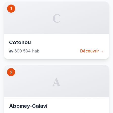
1
C
Cotonou
👥 690 584 hab.
Découvrir →
2
A
Abomey-Calavi