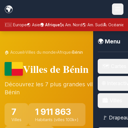
🌍
🇪🇺 Europe
🌏 Asie
🌍 Afrique
🗽 Am. Nord
🌎 Am. Sud
🏝️ Océanie
🌍 Menu
🏠 Accueil
›
Villes du monde
›
Afrique
›
Bénin
Villes de Bénin
🗺️ Cartes
🌐 Interacti
Découvrez les 7 plus grandes villes de
Bénin
🏙️ Villes
7
1 911 863
🚩 Drapea
Villes
Habitants (villes 100k+)