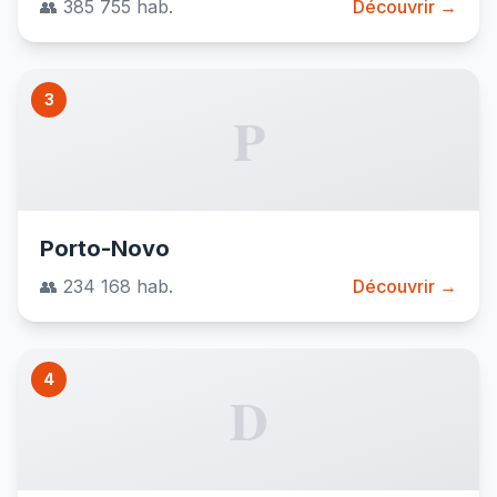
👥 385 755 hab.
Découvrir →
3
P
Porto-Novo
👥 234 168 hab.
Découvrir →
4
D