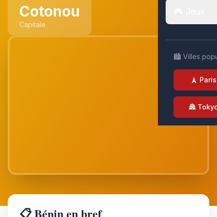
Cotonou
🎮 Jeux
Capitale
🏙️ Villes pop
🗼 Paris
🏯 Toky
📋 Bénin en bref