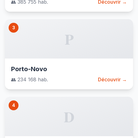
👥 385 755 hab.
Découvrir →
3
P
Porto-Novo
👥 234 168 hab.
Découvrir →
4
D