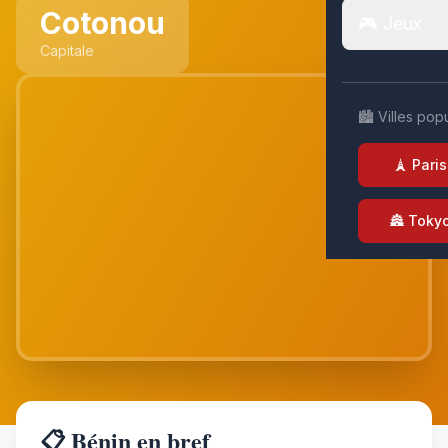
Cotonou
🎮 Jeux
Capitale
🏙️ Villes pop
🗼 Paris
🏯 Toky
📋 Bénin en bref