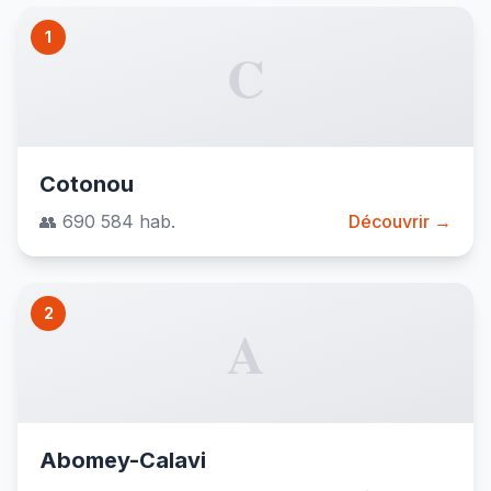
1
C
Cotonou
👥 690 584 hab.
Découvrir →
2
A
Abomey-Calavi