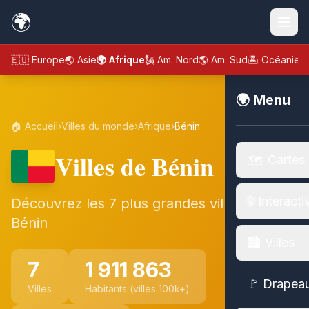
🌍
🇪🇺 Europe
🌏 Asie
🌍 Afrique
🗽 Am. Nord
🌎 Am. Sud
🏝️ Océanie
🌍 Menu
🏠 Accueil
›
Villes du monde
›
Afrique
›
Bénin
Villes de Bénin
🗺️ Cartes
🌐 Interacti
Découvrez les 7 plus grandes villes de
Bénin
🏙️ Villes
7
1 911 863
🚩 Drapea
Villes
Habitants (villes 100k+)