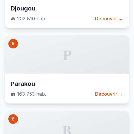
Djougou
👥 202 810 hab.
Découvrir →
5
P
Parakou
👥 163 753 hab.
Découvrir →
6
B