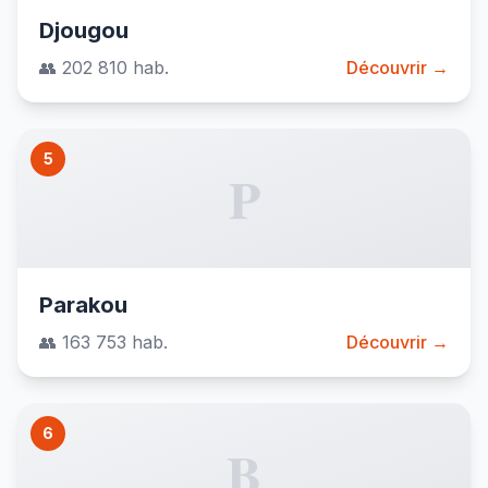
Djougou
👥 202 810 hab.
Découvrir →
5
P
Parakou
👥 163 753 hab.
Découvrir →
6
B