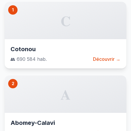
1
C
Cotonou
👥 690 584 hab.
Découvrir →
2
A
Abomey-Calavi