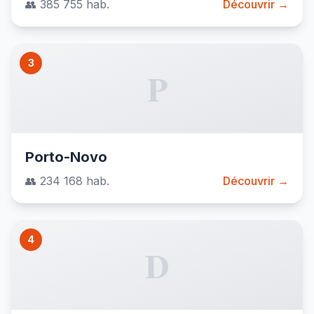
👥 385 755 hab.
Découvrir →
3
P
Porto-Novo
👥 234 168 hab.
Découvrir →
4
D