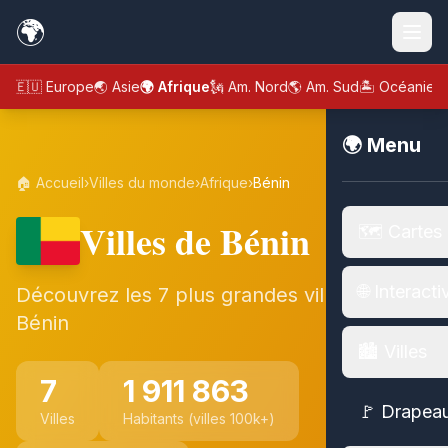
🌍
🇪🇺 Europe
🌏 Asie
🌍 Afrique
🗽 Am. Nord
🌎 Am. Sud
🏝️ Océanie
🌍 Menu
🏠 Accueil
›
Villes du monde
›
Afrique
›
Bénin
Villes de Bénin
🗺️ Cartes
🌐 Interacti
Découvrez les 7 plus grandes villes de
Bénin
🏙️ Villes
7
1 911 863
🚩 Drapea
Villes
Habitants (villes 100k+)