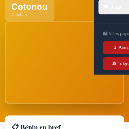
Cotonou
🎮 Jeux
Capitale
🏙️ Villes pop
🗼 Paris
🏯 Toky
📋 Bénin en bref