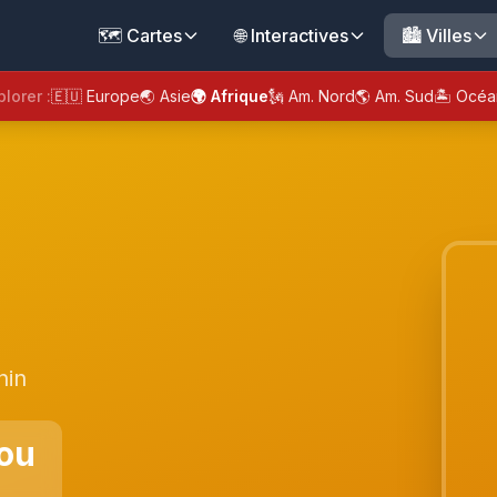
🗺️ Cartes
🌐 Interactives
🏙️ Villes
plorer :
🇪🇺 Europe
🌏 Asie
🌍 Afrique
🗽 Am. Nord
🌎 Am. Sud
🏝️ Océa
nin
ou