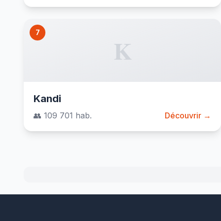
7
K
Kandi
👥 109 701 hab.
Découvrir →