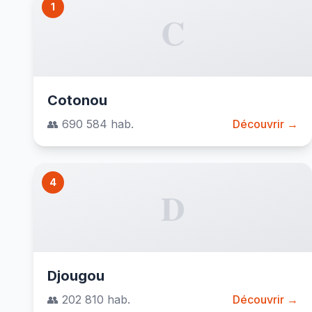
1
C
Cotonou
👥 690 584 hab.
Découvrir →
4
D
Djougou
👥 202 810 hab.
Découvrir →