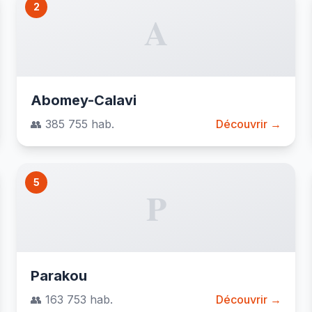
2
A
Abomey-Calavi
👥 385 755 hab.
Découvrir →
5
P
Parakou
👥 163 753 hab.
Découvrir →