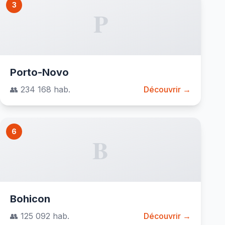
3
P
Porto-Novo
👥 234 168 hab.
Découvrir →
6
B
Bohicon
👥 125 092 hab.
Découvrir →