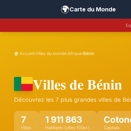
🌍
Carte du Monde
Ex
🏠 Accueil
›
Villes du monde
›
Afrique
›
Bénin
Villes de Bénin
Découvrez les 7 plus grandes villes de Bé
7
1 911 863
Coton
Villes
Habitants (villes 100k+)
Capitale