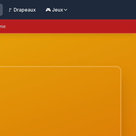
🚩 Drapeaux
🎮 Jeux
nie