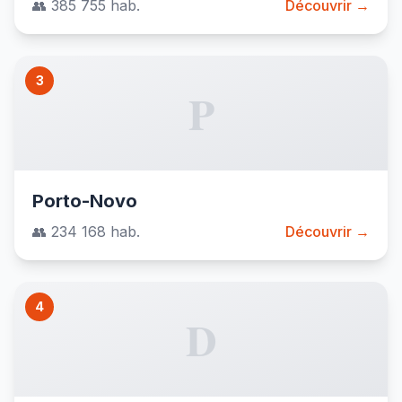
👥 385 755 hab.
Découvrir →
3
P
Porto-Novo
👥 234 168 hab.
Découvrir →
4
D