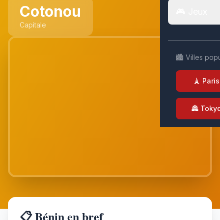
Cotonou
🎮 Jeux
Capitale
🏙️ Villes pop
🗼 Paris
🏯 Toky
📋 Bénin en bref