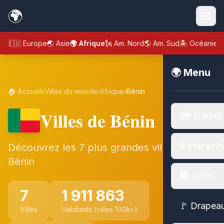
🌍
🇪🇺 Europe
🌏 Asie
🌍 Afrique
🗽 Am. Nord
🌎 Am. Sud
🏝️ Océanie
🌍 Menu
🏠 Accueil
›
Villes du monde
›
Afrique
›
Bénin
Villes de Bénin
🗺️ Cartes
🌐 Interacti
Découvrez les 7 plus grandes villes de
Bénin
🏙️ Villes
7
1 911 863
🚩 Drapea
Villes
Habitants (villes 100k+)