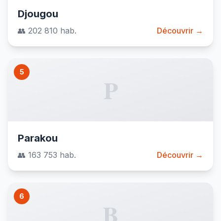
Djougou
👥 202 810 hab.
Découvrir →
5
P
Parakou
👥 163 753 hab.
Découvrir →
6
B