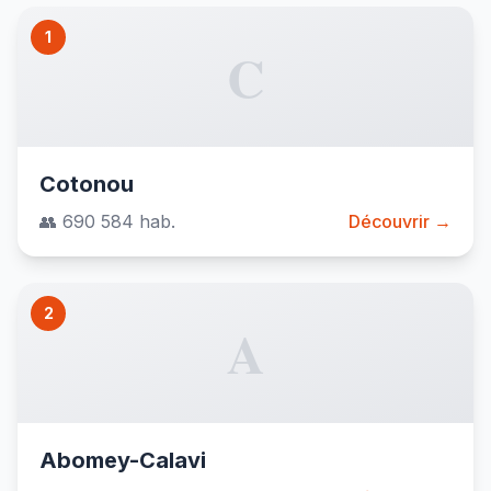
1
C
Cotonou
👥 690 584 hab.
Découvrir →
2
A
Abomey-Calavi