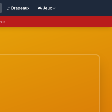
🚩 Drapeaux
🎮 Jeux
nie