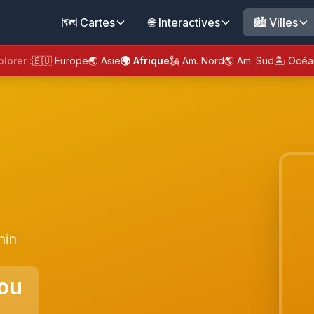
🗺️ Cartes
🌐 Interactives
🏙️ Villes
plorer :
🇪🇺 Europe
🌏 Asie
🌍 Afrique
🗽 Am. Nord
🌎 Am. Sud
🏝️ Océa
nin
ou