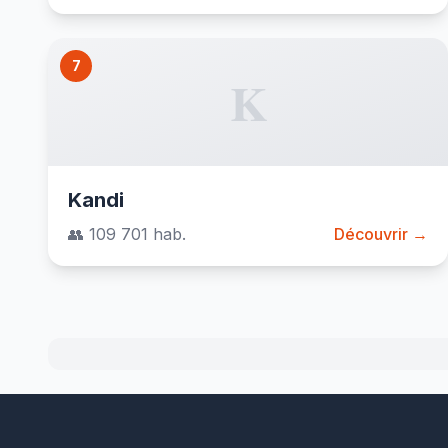
7
K
Kandi
👥 109 701 hab.
Découvrir →