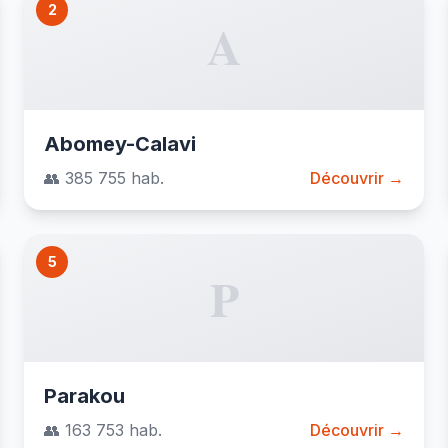
2
A
Abomey-Calavi
👥 385 755 hab.
Découvrir →
5
P
Parakou
👥 163 753 hab.
Découvrir →