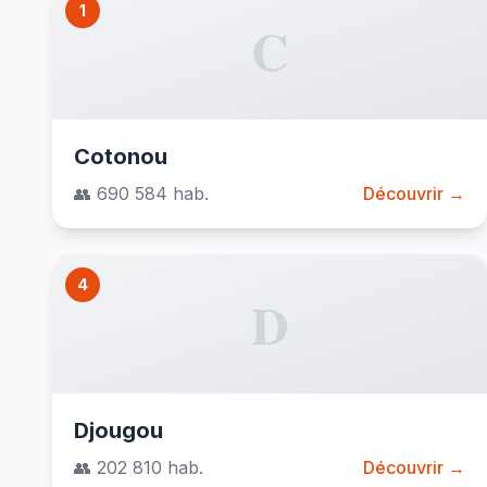
1
C
Cotonou
👥 690 584 hab.
Découvrir →
4
D
Djougou
👥 202 810 hab.
Découvrir →