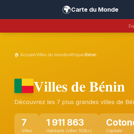
🌍
Carte du Monde
Ex
🏠 Accueil
›
Villes du monde
›
Afrique
›
Bénin
Villes de Bénin
Découvrez les 7 plus grandes villes de Bé
7
1 911 863
Coton
Villes
Habitants (villes 100k+)
Capitale