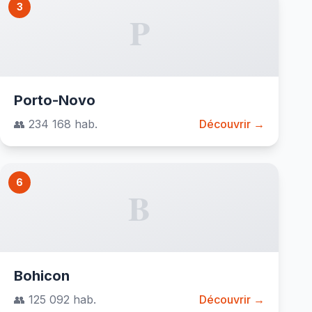
3
P
Porto-Novo
👥 234 168 hab.
Découvrir →
6
B
Bohicon
👥 125 092 hab.
Découvrir →