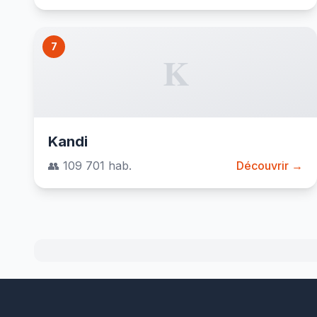
7
K
Kandi
👥 109 701 hab.
Découvrir →