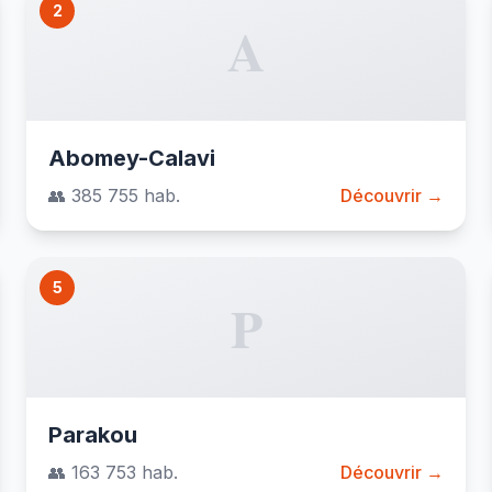
2
A
Abomey-Calavi
👥 385 755 hab.
Découvrir →
5
P
Parakou
👥 163 753 hab.
Découvrir →