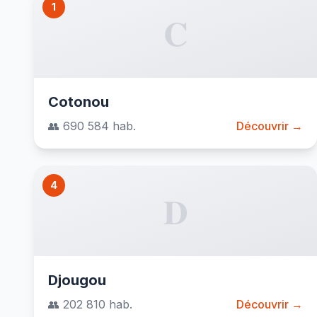
1
C
Cotonou
👥 690 584 hab.
Découvrir →
4
D
Djougou
👥 202 810 hab.
Découvrir →