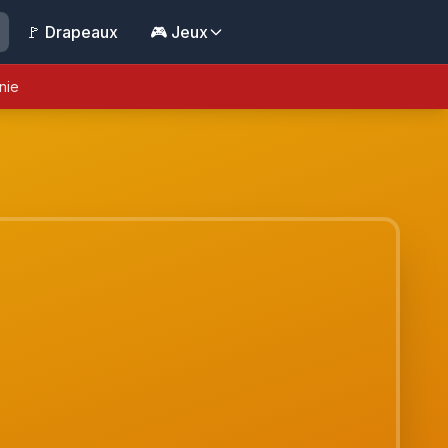
🚩 Drapeaux
🎮 Jeux
nie