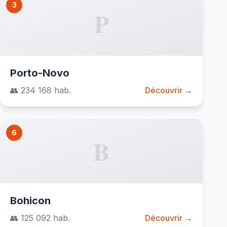
3
P
Porto-Novo
👥 234 168 hab.
Découvrir →
6
B
Bohicon
👥 125 092 hab.
Découvrir →