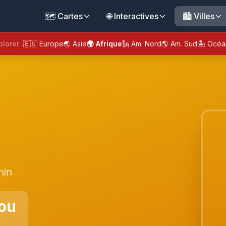
🗺️ Cartes
🌐 Interactives
🏙️ Villes
plorer :
🇪🇺 Europe
🌏 Asie
🌍 Afrique
🗽 Am. Nord
🌎 Am. Sud
🏝️ Océa
nin
ou