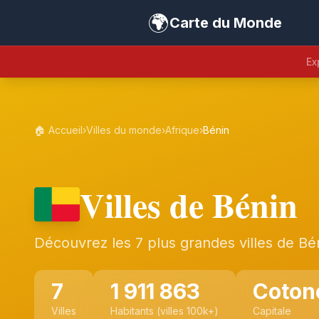
🌍
Carte du Monde
Ex
🏠 Accueil
›
Villes du monde
›
Afrique
›
Bénin
Villes de Bénin
Découvrez les 7 plus grandes villes de Bé
7
1 911 863
Coton
Villes
Habitants (villes 100k+)
Capitale