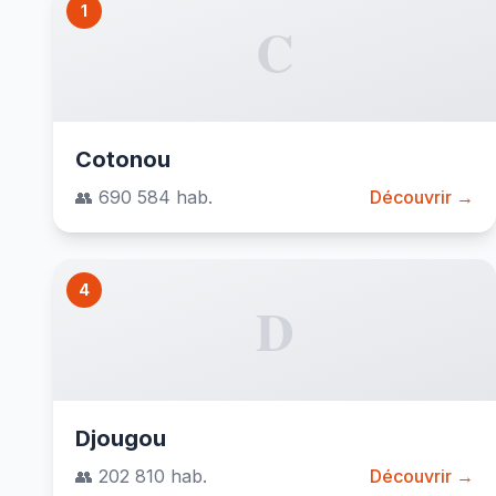
1
C
Cotonou
👥 690 584 hab.
Découvrir →
4
D
Djougou
👥 202 810 hab.
Découvrir →