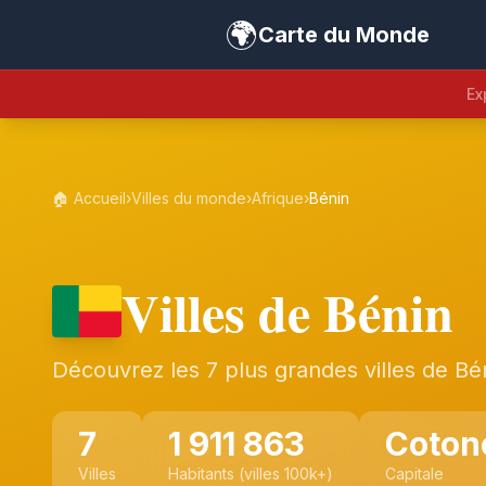
🌍
Carte du Monde
Ex
🏠 Accueil
›
Villes du monde
›
Afrique
›
Bénin
Villes de Bénin
Découvrez les 7 plus grandes villes de Bé
7
1 911 863
Coton
Villes
Habitants (villes 100k+)
Capitale