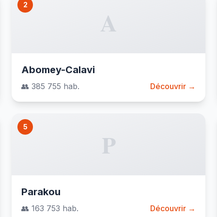
2
A
Abomey-Calavi
👥 385 755 hab.
Découvrir →
5
P
Parakou
👥 163 753 hab.
Découvrir →