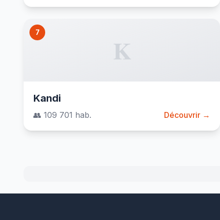
7
K
Kandi
👥 109 701 hab.
Découvrir →