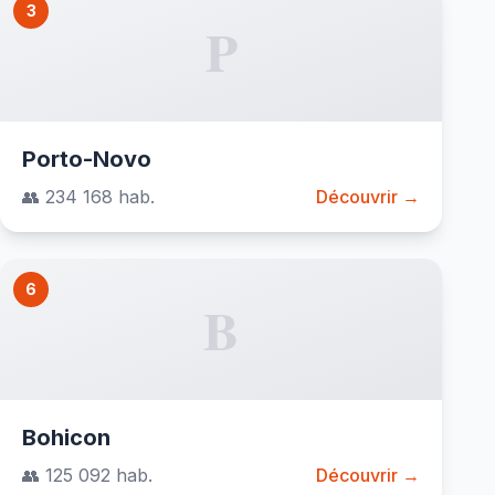
3
P
Porto-Novo
👥 234 168 hab.
Découvrir →
6
B
Bohicon
👥 125 092 hab.
Découvrir →