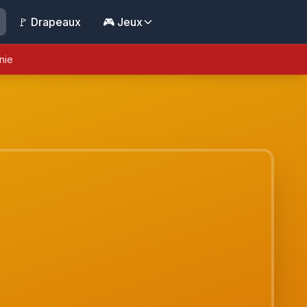
🚩 Drapeaux
🎮 Jeux
nie