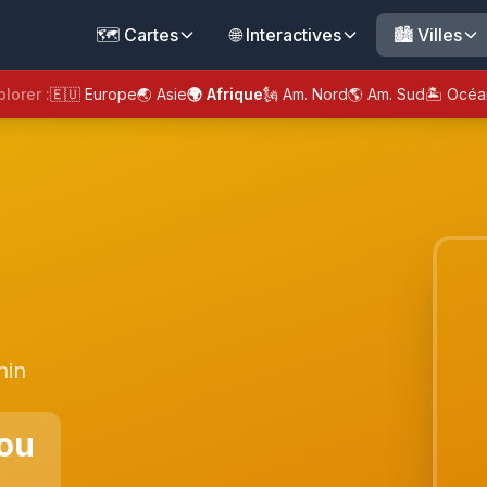
🗺️ Cartes
🌐 Interactives
🏙️ Villes
plorer :
🇪🇺 Europe
🌏 Asie
🌍 Afrique
🗽 Am. Nord
🌎 Am. Sud
🏝️ Océa
nin
ou