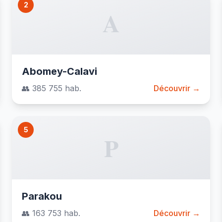
2
A
Abomey-Calavi
👥 385 755 hab.
Découvrir →
5
P
Parakou
👥 163 753 hab.
Découvrir →