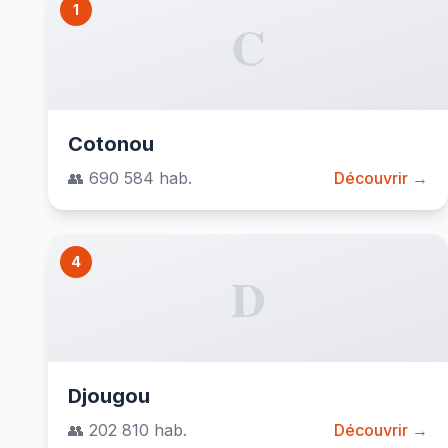
1
C
Cotonou
👥 690 584 hab.
Découvrir →
4
D
Djougou
👥 202 810 hab.
Découvrir →