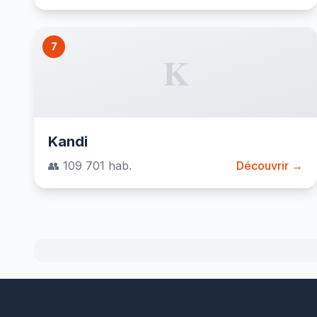
7
K
Kandi
👥 109 701 hab.
Découvrir →