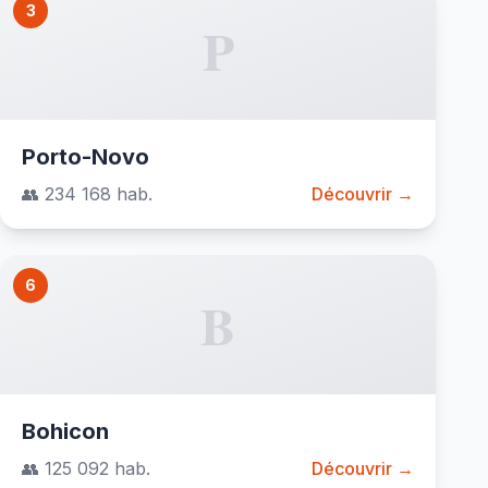
3
P
Porto-Novo
👥 234 168 hab.
Découvrir →
6
B
Bohicon
👥 125 092 hab.
Découvrir →