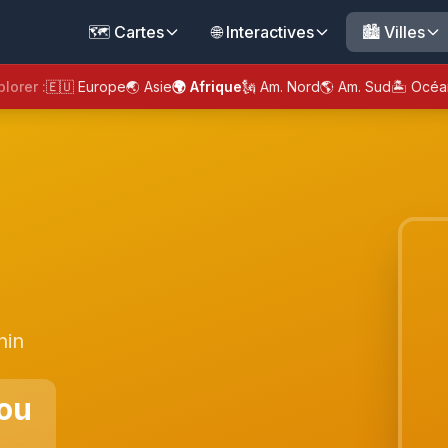
🗺️ Cartes
🌐 Interactives
🏙️ Villes
plorer :
🇪🇺 Europe
🌏 Asie
🌍 Afrique
🗽 Am. Nord
🌎 Am. Sud
🏝️ Océa
nin
ou