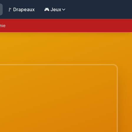
🚩 Drapeaux
🎮 Jeux
nie