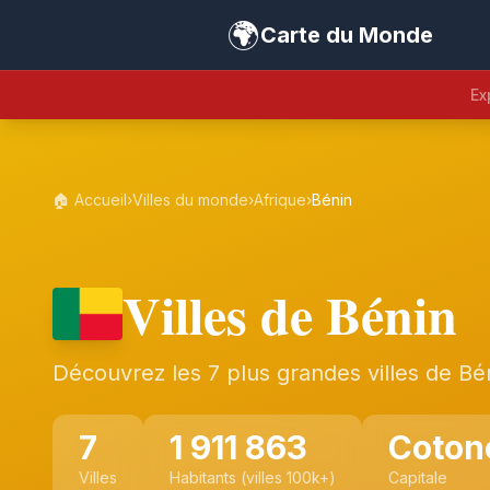
🌍
Carte du Monde
Ex
🏠 Accueil
›
Villes du monde
›
Afrique
›
Bénin
Villes de Bénin
Découvrez les 7 plus grandes villes de Bé
7
1 911 863
Coton
Villes
Habitants (villes 100k+)
Capitale