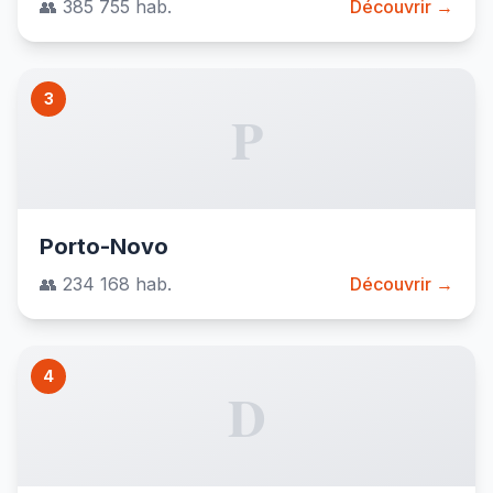
👥 385 755 hab.
Découvrir →
3
P
Porto-Novo
👥 234 168 hab.
Découvrir →
4
D