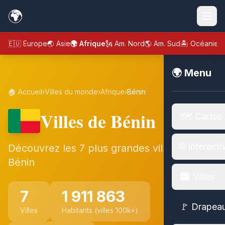
🌍
🇪🇺 Europe
🌏 Asie
🌍 Afrique
🗽 Am. Nord
🌎 Am. Sud
🏝️ Océanie
🌍 Menu
🏠 Accueil
›
Villes du monde
›
Afrique
›
Bénin
Villes de Bénin
🗺️ Cartes
🌐 Interacti
Découvrez les 7 plus grandes villes de
Bénin
🏙️ Villes
7
1 911 863
🚩 Drapea
Villes
Habitants (villes 100k+)