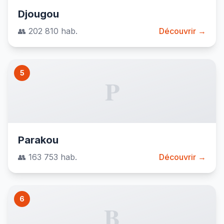
Djougou
👥 202 810 hab.
Découvrir →
5
P
Parakou
👥 163 753 hab.
Découvrir →
6
B