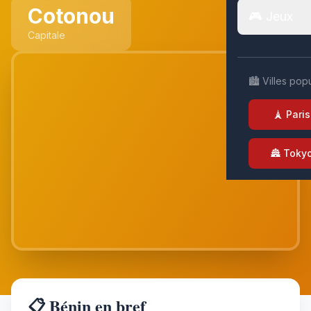
Cotonou
🎮 Jeux
Capitale
🏙️ Villes pop
🗼 Paris
🏯 Toky
📋 Bénin en bref