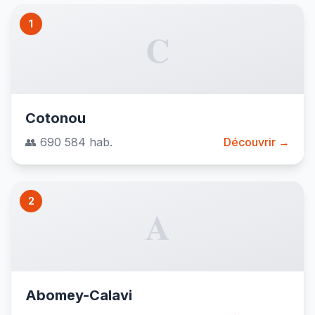
1
C
Cotonou
👥 690 584 hab.
Découvrir →
2
A
Abomey-Calavi