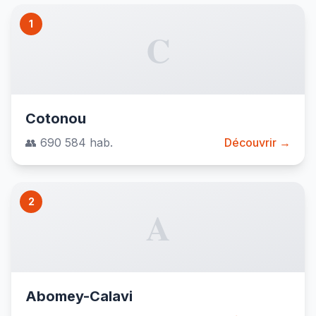
1
C
Cotonou
👥 690 584 hab.
Découvrir →
2
A
Abomey-Calavi