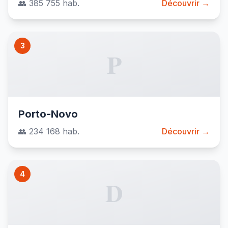
👥 385 755 hab.
Découvrir →
3
P
Porto-Novo
👥 234 168 hab.
Découvrir →
4
D