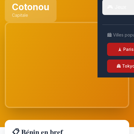
Cotonou
🎮 Jeux
Capitale
🏙️ Villes pop
🗼 Paris
🏯 Toky
📋 Bénin en bref