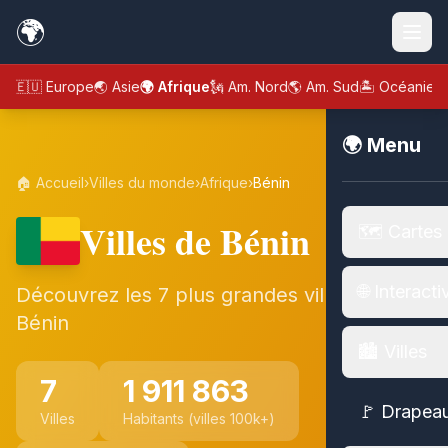
🌍
🇪🇺 Europe
🌏 Asie
🌍 Afrique
🗽 Am. Nord
🌎 Am. Sud
🏝️ Océanie
🌍 Menu
🏠 Accueil
›
Villes du monde
›
Afrique
›
Bénin
Villes de Bénin
🗺️ Cartes
🌐 Interacti
Découvrez les 7 plus grandes villes de
Bénin
🏙️ Villes
7
1 911 863
🚩 Drapea
Villes
Habitants (villes 100k+)