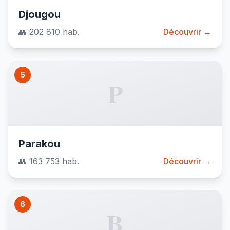
Djougou
👥 202 810 hab.
Découvrir →
5
P
Parakou
👥 163 753 hab.
Découvrir →
6
B