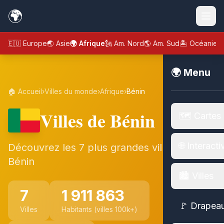
🌍
🇪🇺 Europe
🌏 Asie
🌍 Afrique
🗽 Am. Nord
🌎 Am. Sud
🏝️ Océanie
🌍 Menu
🏠 Accueil
›
Villes du monde
›
Afrique
›
Bénin
Villes de Bénin
🗺️ Cartes
🌐 Interacti
Découvrez les 7 plus grandes villes de
Bénin
🏙️ Villes
7
1 911 863
🚩 Drapea
Villes
Habitants (villes 100k+)