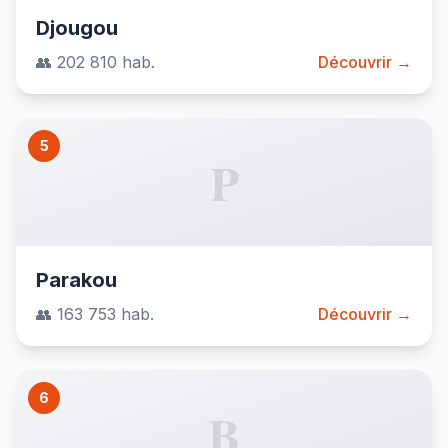
Djougou
👥 202 810 hab.
Découvrir →
5
P
Parakou
👥 163 753 hab.
Découvrir →
6
B