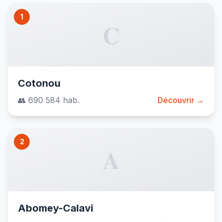
1
C
Cotonou
👥 690 584 hab.
Découvrir →
2
A
Abomey-Calavi