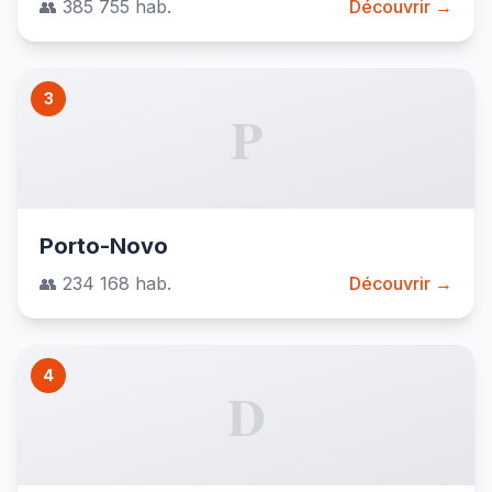
👥 385 755 hab.
Découvrir →
3
P
Porto-Novo
👥 234 168 hab.
Découvrir →
4
D