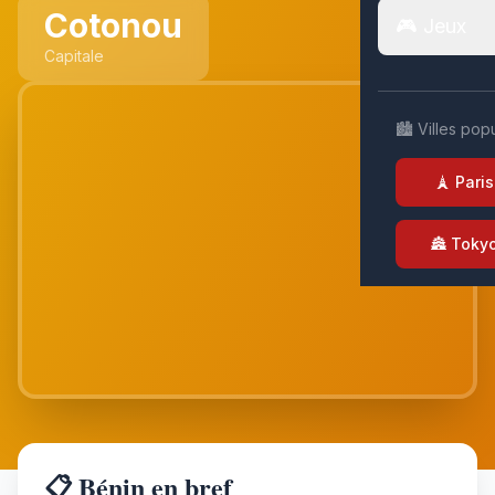
Cotonou
🎮 Jeux
Capitale
🏙️ Villes pop
🗼 Paris
🏯 Toky
📋 Bénin en bref