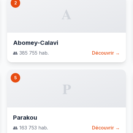
2
A
Abomey-Calavi
👥 385 755 hab.
Découvrir →
5
P
Parakou
👥 163 753 hab.
Découvrir →