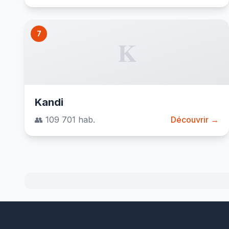
7
K
Kandi
👥 109 701 hab.
Découvrir →