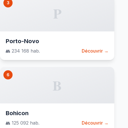
3
P
Porto-Novo
👥 234 168 hab.
Découvrir →
6
B
Bohicon
👥 125 092 hab.
Découvrir →