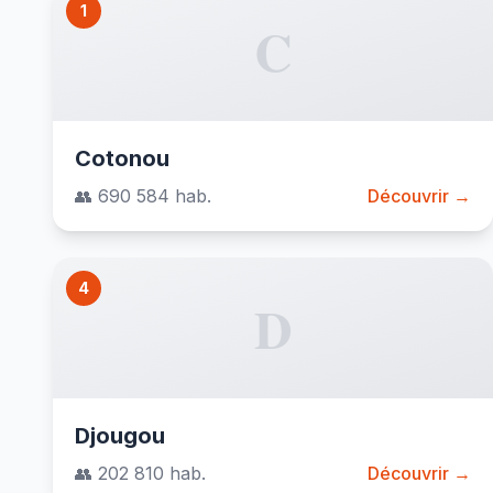
1
C
Cotonou
👥 690 584 hab.
Découvrir →
4
D
Djougou
👥 202 810 hab.
Découvrir →