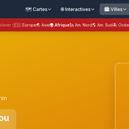
🗺️ Cartes
🌐 Interactives
🏙️ Villes
plorer :
🇪🇺 Europe
🌏 Asie
🌍 Afrique
🗽 Am. Nord
🌎 Am. Sud
🏝️ Océa
nin
ou