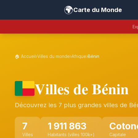
🌍
Carte du Monde
Ex
🏠 Accueil
›
Villes du monde
›
Afrique
›
Bénin
Villes de Bénin
Découvrez les 7 plus grandes villes de Bé
7
1 911 863
Coton
Villes
Habitants (villes 100k+)
Capitale