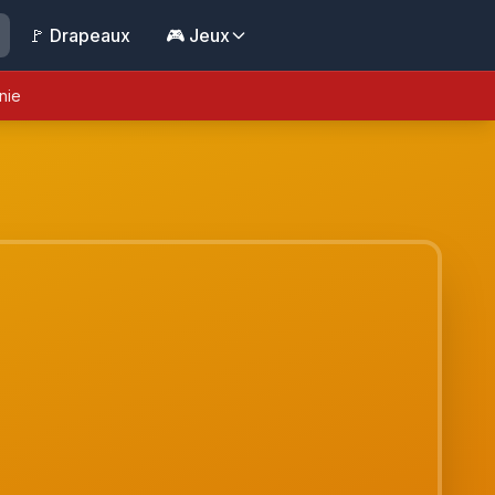
🚩 Drapeaux
🎮 Jeux
nie