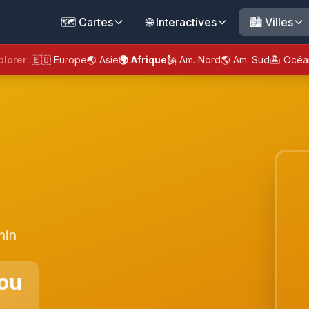
🗺️ Cartes
🌐 Interactives
🏙️ Villes
plorer :
🇪🇺 Europe
🌏 Asie
🌍 Afrique
🗽 Am. Nord
🌎 Am. Sud
🏝️ Océa
nin
ou