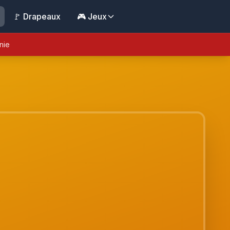
🚩 Drapeaux
🎮 Jeux
nie