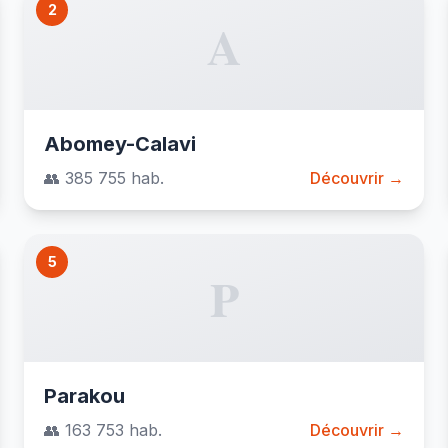
2
A
Abomey-Calavi
👥 385 755 hab.
Découvrir →
5
P
Parakou
👥 163 753 hab.
Découvrir →