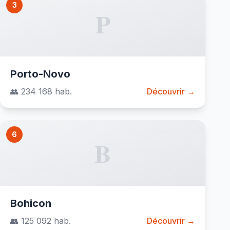
3
P
Porto-Novo
👥 234 168 hab.
Découvrir →
6
B
Bohicon
👥 125 092 hab.
Découvrir →