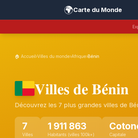
🌍
Carte du Monde
Ex
🏠 Accueil
›
Villes du monde
›
Afrique
›
Bénin
Villes de Bénin
Découvrez les 7 plus grandes villes de Bé
7
1 911 863
Coton
Villes
Habitants (villes 100k+)
Capitale