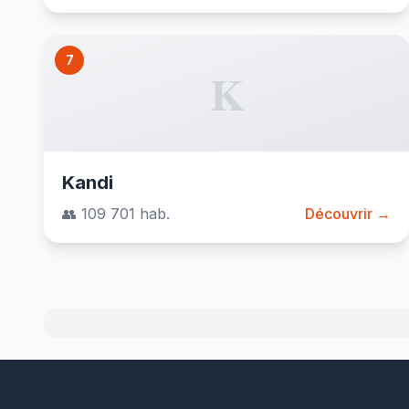
7
K
Kandi
👥 109 701 hab.
Découvrir →