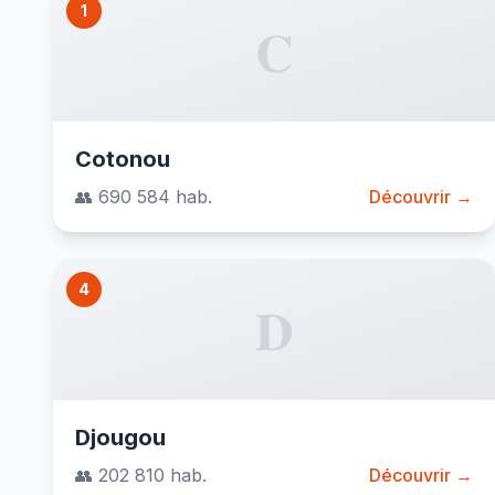
1
C
Cotonou
👥 690 584 hab.
Découvrir →
4
D
Djougou
👥 202 810 hab.
Découvrir →