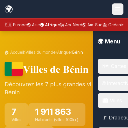
🌍
🇪🇺 Europe
🌏 Asie
🌍 Afrique
🗽 Am. Nord
🌎 Am. Sud
🏝️ Océanie
🌍 Menu
🏠 Accueil
›
Villes du monde
›
Afrique
›
Bénin
Villes de Bénin
🗺️ Cartes
🌐 Interacti
Découvrez les 7 plus grandes villes de
Bénin
🏙️ Villes
7
1 911 863
🚩 Drapea
Villes
Habitants (villes 100k+)