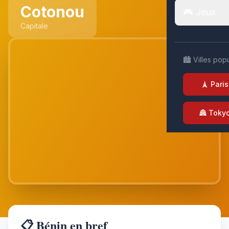
Cotonou
🎮 Jeux
Capitale
🏙️ Villes pop
🗼 Paris
🏯 Toky
📋 Bénin en bref