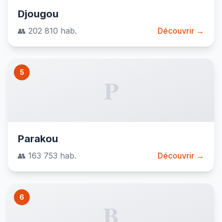
Djougou
👥 202 810 hab.
Découvrir →
5
P
Parakou
👥 163 753 hab.
Découvrir →
6
B