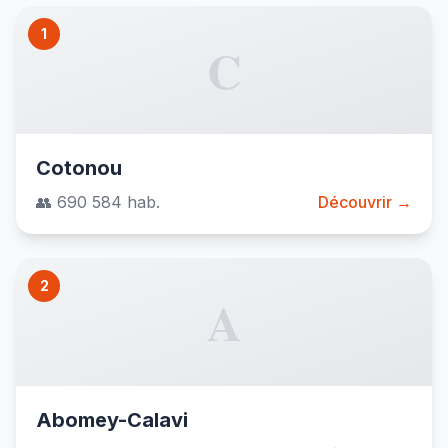
1
C
Cotonou
👥 690 584 hab.
Découvrir →
2
A
Abomey-Calavi