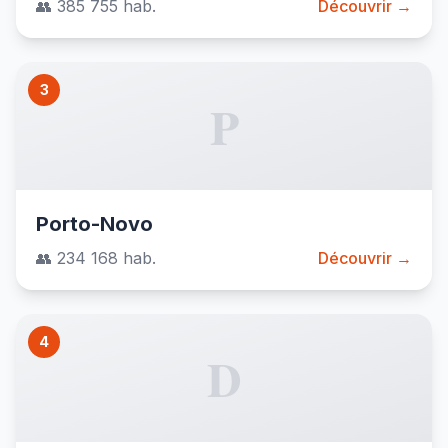
👥 385 755 hab.
Découvrir →
3
P
Porto-Novo
👥 234 168 hab.
Découvrir →
4
D