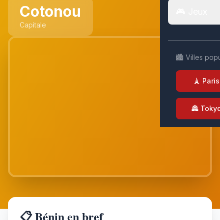
Cotonou
🎮 Jeux
Capitale
🏙️ Villes pop
🗼 Paris
🏯 Toky
📋 Bénin en bref