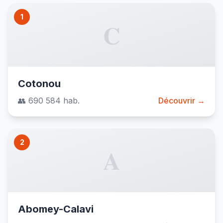
1
C
Cotonou
👥 690 584 hab.
Découvrir →
2
A
Abomey-Calavi