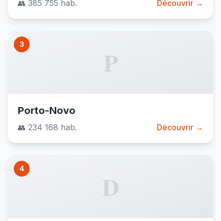
👥 385 755 hab.
Découvrir →
3
P
Porto-Novo
👥 234 168 hab.
Découvrir →
4
D