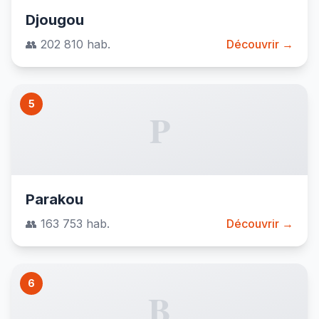
Djougou
👥 202 810 hab.
Découvrir →
5
P
Parakou
👥 163 753 hab.
Découvrir →
6
B