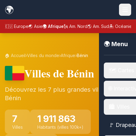
🌍
🇪🇺 Europe
🌏 Asie
🌍 Afrique
🗽 Am. Nord
🌎 Am. Sud
🏝️ Océanie
🌍 Menu
🏠 Accueil
›
Villes du monde
›
Afrique
›
Bénin
Villes de Bénin
🗺️ Cartes
🌐 Interacti
Découvrez les 7 plus grandes villes de
Bénin
🏙️ Villes
7
1 911 863
🚩 Drapea
Villes
Habitants (villes 100k+)