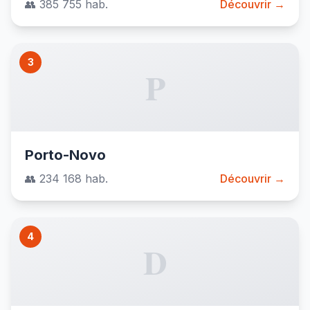
👥 385 755 hab.
Découvrir →
3
P
Porto-Novo
👥 234 168 hab.
Découvrir →
4
D