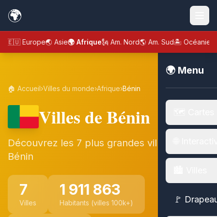
🌍
🇪🇺 Europe
🌏 Asie
🌍 Afrique
🗽 Am. Nord
🌎 Am. Sud
🏝️ Océanie
🌍 Menu
🏠 Accueil
›
Villes du monde
›
Afrique
›
Bénin
Villes de Bénin
🗺️ Cartes
🌐 Interacti
Découvrez les 7 plus grandes villes de
Bénin
🏙️ Villes
7
1 911 863
🚩 Drapea
Villes
Habitants (villes 100k+)