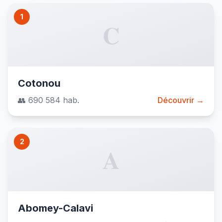
1
C
Cotonou
👥 690 584 hab.
Découvrir →
2
A
Abomey-Calavi