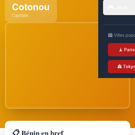
Cotonou
🎮 Jeux
Capitale
🏙️ Villes pop
🗼 Paris
🏯 Toky
📋 Bénin en bref