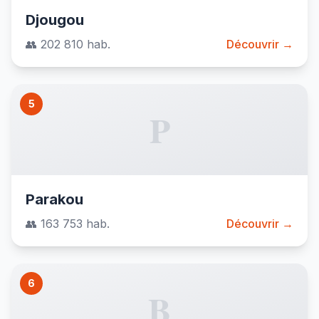
Djougou
👥 202 810 hab.
Découvrir →
5
P
Parakou
👥 163 753 hab.
Découvrir →
6
B