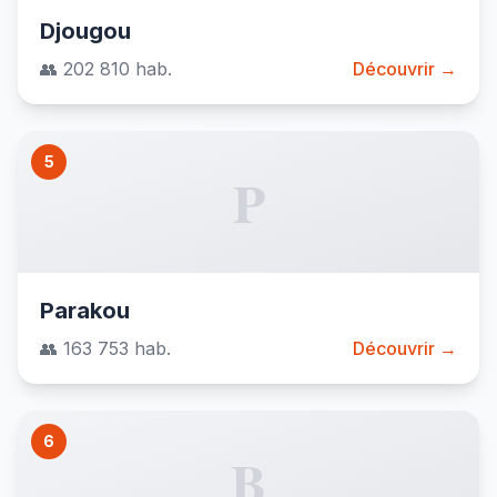
Djougou
👥 202 810 hab.
Découvrir →
5
P
Parakou
👥 163 753 hab.
Découvrir →
6
B