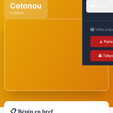
Cotonou
🎮 Jeux
Capitale
🏙️ Villes pop
🗼 Paris
🏯 Toky
📋 Bénin en bref