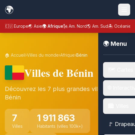
🌍
🇪🇺 Europe
🌏 Asie
🌍 Afrique
🗽 Am. Nord
🌎 Am. Sud
🏝️ Océanie
🌍 Menu
🏠 Accueil
›
Villes du monde
›
Afrique
›
Bénin
Villes de Bénin
🗺️ Cartes
🌐 Interacti
Découvrez les 7 plus grandes villes de
Bénin
🏙️ Villes
7
1 911 863
🚩 Drapea
Villes
Habitants (villes 100k+)