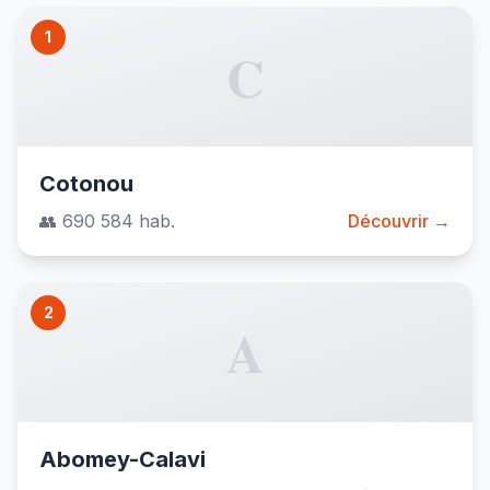
1
C
Cotonou
👥 690 584 hab.
Découvrir →
2
A
Abomey-Calavi