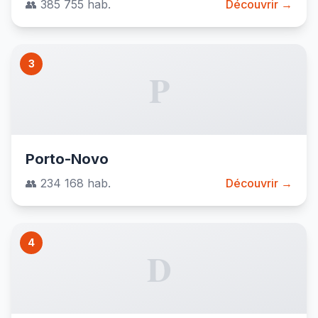
👥 385 755 hab.
Découvrir →
3
P
Porto-Novo
👥 234 168 hab.
Découvrir →
4
D