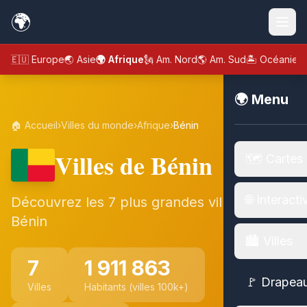
🌍
🇪🇺 Europe
🌏 Asie
🌍 Afrique
🗽 Am. Nord
🌎 Am. Sud
🏝️ Océanie
🌍 Menu
🏠 Accueil
›
Villes du monde
›
Afrique
›
Bénin
Villes de Bénin
🗺️ Cartes
🌐 Interacti
Découvrez les 7 plus grandes villes de
Bénin
🏙️ Villes
7
1 911 863
🚩 Drapea
Villes
Habitants (villes 100k+)