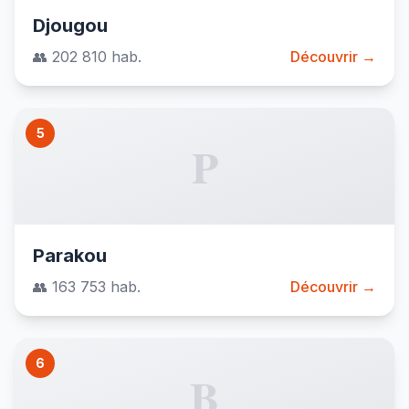
Djougou
👥 202 810 hab.
Découvrir →
5
P
Parakou
👥 163 753 hab.
Découvrir →
6
B