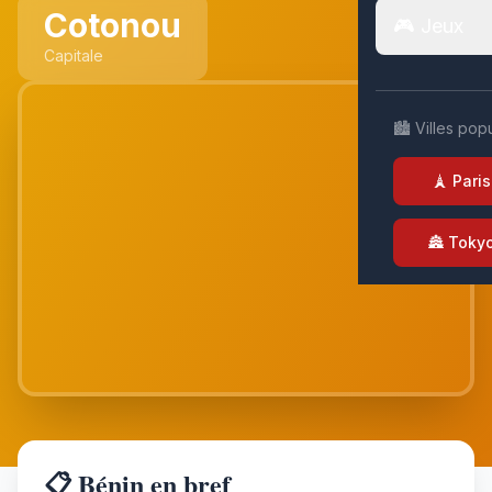
Cotonou
🎮 Jeux
Capitale
🏙️ Villes pop
🗼 Paris
🏯 Toky
📋 Bénin en bref