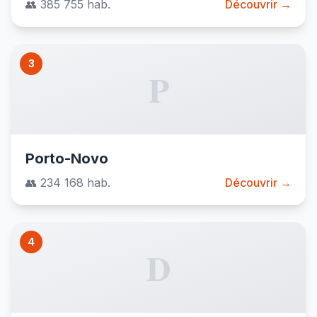
👥 385 755 hab.
Découvrir →
3
P
Porto-Novo
👥 234 168 hab.
Découvrir →
4
D