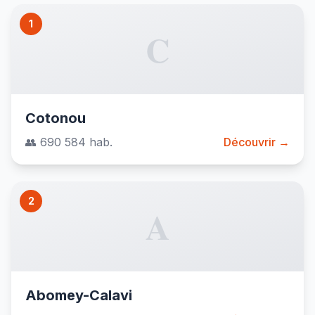
1
C
Cotonou
👥 690 584 hab.
Découvrir →
2
A
Abomey-Calavi