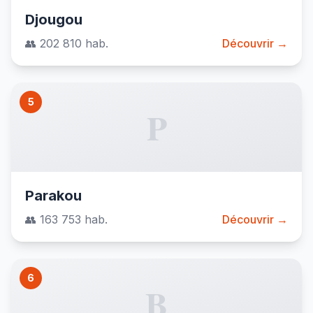
Djougou
👥 202 810 hab.
Découvrir →
5
P
Parakou
👥 163 753 hab.
Découvrir →
6
B