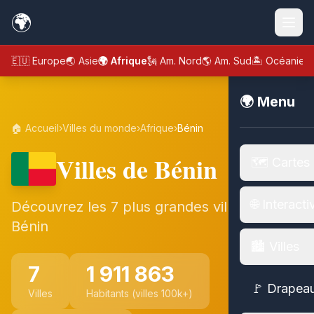
🌍
🇪🇺 Europe
🌏 Asie
🌍 Afrique
🗽 Am. Nord
🌎 Am. Sud
🏝️ Océanie
🌍 Menu
🏠 Accueil
›
Villes du monde
›
Afrique
›
Bénin
Villes de Bénin
🗺️ Cartes
🌐 Interacti
Découvrez les 7 plus grandes villes de
Bénin
🏙️ Villes
7
1 911 863
🚩 Drapea
Villes
Habitants (villes 100k+)