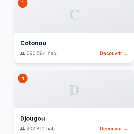
1
C
Cotonou
👥 690 584 hab.
Découvrir →
4
D
Djougou
👥 202 810 hab.
Découvrir →