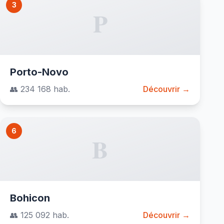
3
P
Porto-Novo
👥 234 168 hab.
Découvrir →
6
B
Bohicon
👥 125 092 hab.
Découvrir →