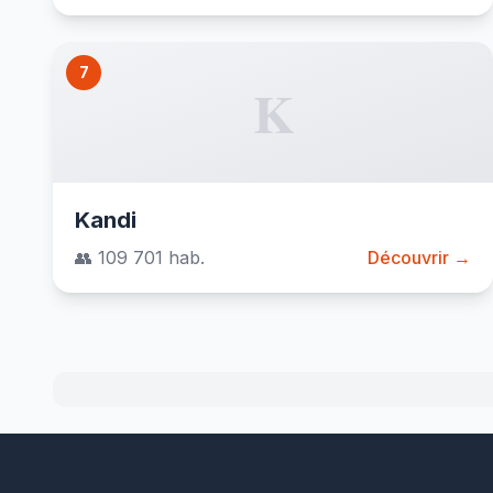
7
K
Kandi
👥 109 701 hab.
Découvrir →