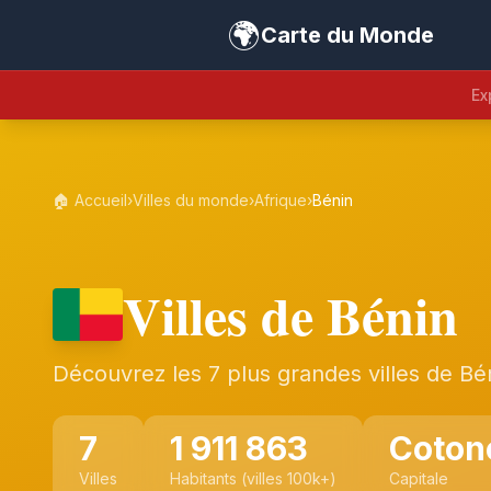
🌍
Carte du Monde
Ex
🏠 Accueil
›
Villes du monde
›
Afrique
›
Bénin
Villes de Bénin
Découvrez les 7 plus grandes villes de Bé
7
1 911 863
Coton
Villes
Habitants (villes 100k+)
Capitale