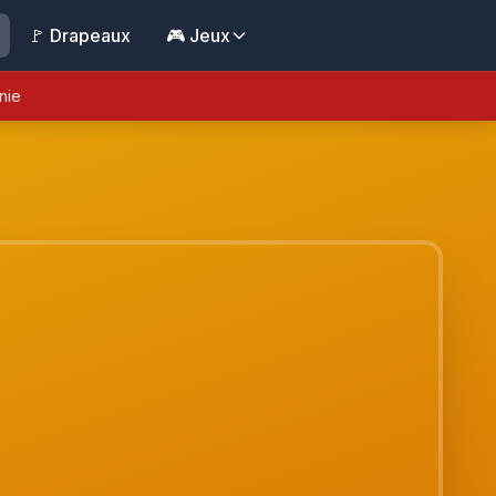
🚩 Drapeaux
🎮 Jeux
nie