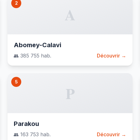
2
A
Abomey-Calavi
👥 385 755 hab.
Découvrir →
5
P
Parakou
👥 163 753 hab.
Découvrir →