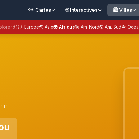
🗺️ Cartes
🌐 Interactives
🏙️ Villes
plorer :
🇪🇺 Europe
🌏 Asie
🌍 Afrique
🗽 Am. Nord
🌎 Am. Sud
🏝️ Océa
nin
ou