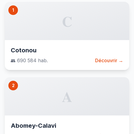
1
C
Cotonou
👥 690 584 hab.
Découvrir →
2
A
Abomey-Calavi