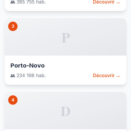
👥 385 755 hab.
Découvrir →
3
P
Porto-Novo
👥 234 168 hab.
Découvrir →
4
D