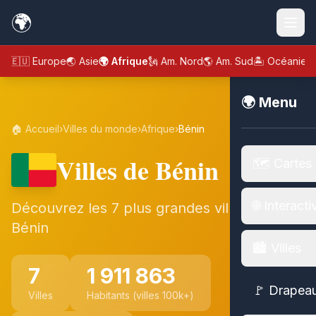
🌍
🇪🇺 Europe
🌏 Asie
🌍 Afrique
🗽 Am. Nord
🌎 Am. Sud
🏝️ Océanie
🌍 Menu
🏠 Accueil
›
Villes du monde
›
Afrique
›
Bénin
Villes de Bénin
🗺️ Cartes
🌐 Interacti
Découvrez les 7 plus grandes villes de
Bénin
🏙️ Villes
7
1 911 863
🚩 Drapea
Villes
Habitants (villes 100k+)