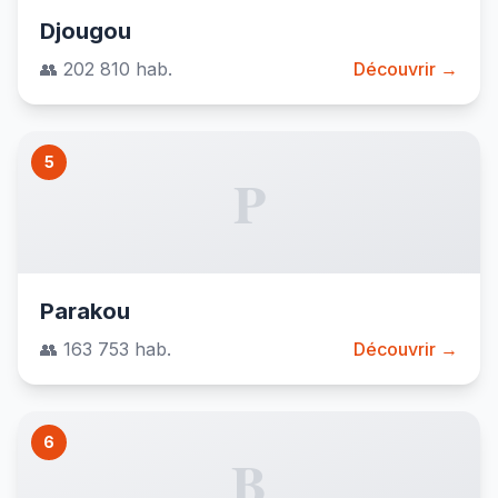
Djougou
👥 202 810 hab.
Découvrir →
5
P
Parakou
👥 163 753 hab.
Découvrir →
6
B