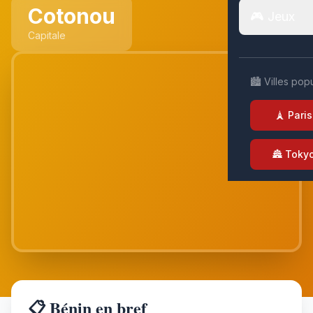
Cotonou
🎮 Jeux
Capitale
🏙️ Villes pop
🗼 Paris
🏯 Toky
📋 Bénin en bref