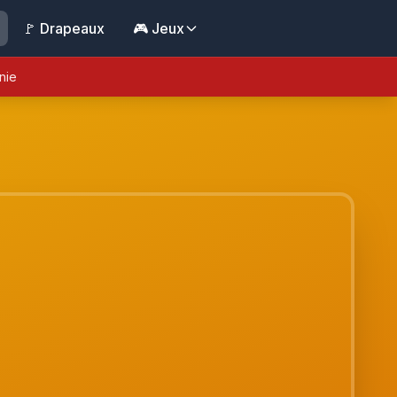
🚩 Drapeaux
🎮 Jeux
nie