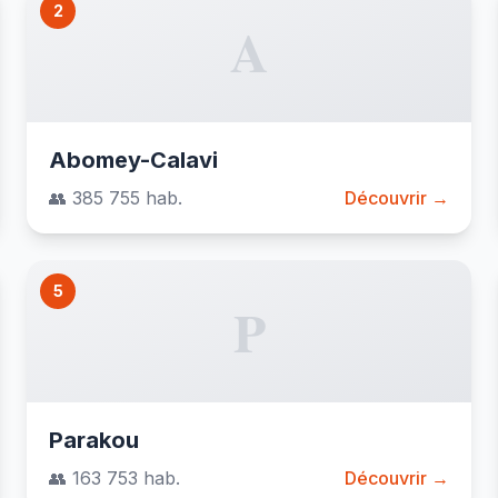
2
A
Abomey-Calavi
👥 385 755 hab.
Découvrir →
5
P
Parakou
👥 163 753 hab.
Découvrir →