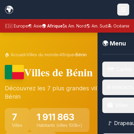
🌍
🇪🇺 Europe
🌏 Asie
🌍 Afrique
🗽 Am. Nord
🌎 Am. Sud
🏝️ Océanie
🌍 Menu
🏠 Accueil
›
Villes du monde
›
Afrique
›
Bénin
Villes de Bénin
🗺️ Cartes
🌐 Interacti
Découvrez les 7 plus grandes villes de
Bénin
🏙️ Villes
7
1 911 863
🚩 Drapea
Villes
Habitants (villes 100k+)