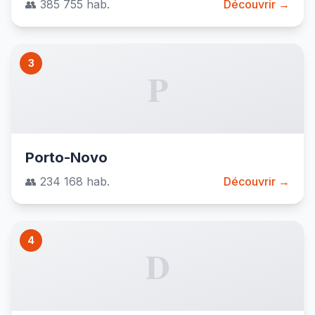
👥 385 755 hab.
Découvrir →
3
P
Porto-Novo
👥 234 168 hab.
Découvrir →
4
D