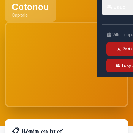
Cotonou
🎮 Jeux
Capitale
🏙️ Villes pop
🗼 Paris
🏯 Toky
📋 Bénin en bref