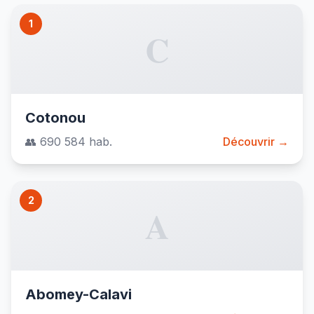
1
C
Cotonou
👥 690 584 hab.
Découvrir →
2
A
Abomey-Calavi