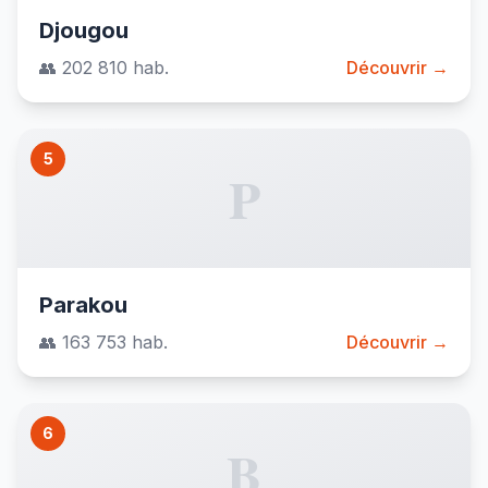
Djougou
👥 202 810 hab.
Découvrir →
5
P
Parakou
👥 163 753 hab.
Découvrir →
6
B