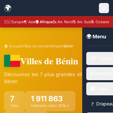
🌍
🇪🇺 Europe
🌏 Asie
🌍 Afrique
🗽 Am. Nord
🌎 Am. Sud
🏝️ Océanie
🌍 Menu
🏠 Accueil
›
Villes du monde
›
Afrique
›
Bénin
Villes de Bénin
🗺️ Cartes
🌐 Interacti
Découvrez les 7 plus grandes villes de
Bénin
🏙️ Villes
7
1 911 863
🚩 Drapea
Villes
Habitants (villes 100k+)