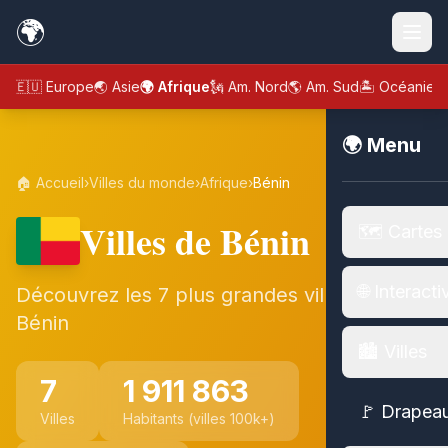
🌍
🇪🇺 Europe
🌏 Asie
🌍 Afrique
🗽 Am. Nord
🌎 Am. Sud
🏝️ Océanie
🌍 Menu
🏠 Accueil
›
Villes du monde
›
Afrique
›
Bénin
Villes de Bénin
🗺️ Cartes
🌐 Interacti
Découvrez les 7 plus grandes villes de
Bénin
🏙️ Villes
7
1 911 863
🚩 Drapea
Villes
Habitants (villes 100k+)