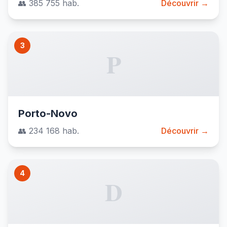
👥 385 755 hab.
Découvrir →
3
P
Porto-Novo
👥 234 168 hab.
Découvrir →
4
D