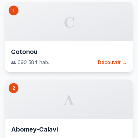
1
C
Cotonou
👥 690 584 hab.
Découvrir →
2
A
Abomey-Calavi