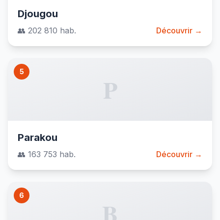
Djougou
👥 202 810 hab.
Découvrir →
5
P
Parakou
👥 163 753 hab.
Découvrir →
6
B