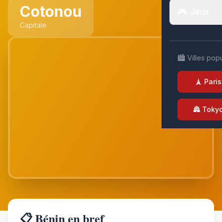
Cotonou
🎮 Jeux
Capitale
🏙️ Villes pop
🗼 Paris
🏯 Toky
📋 Bénin en bref