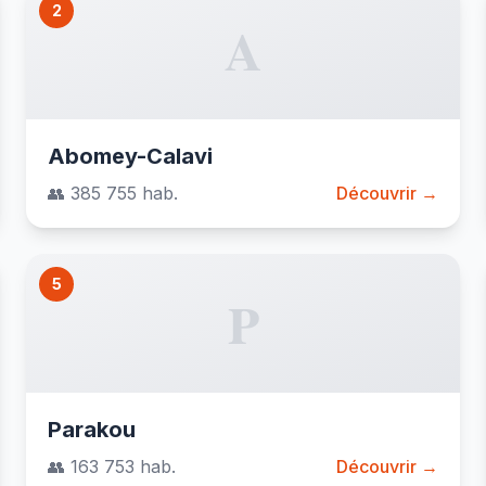
2
A
Abomey-Calavi
👥 385 755 hab.
Découvrir →
5
P
Parakou
👥 163 753 hab.
Découvrir →