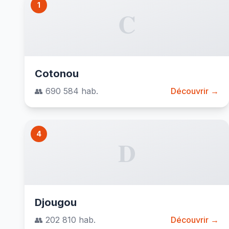
1
C
Cotonou
👥 690 584 hab.
Découvrir →
4
D
Djougou
👥 202 810 hab.
Découvrir →