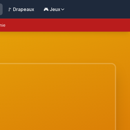
🚩 Drapeaux
🎮 Jeux
nie