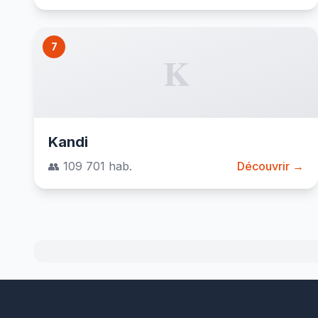
7
K
Kandi
👥 109 701 hab.
Découvrir →