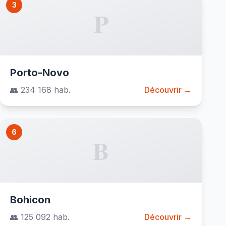
3
P
Porto-Novo
👥 234 168 hab.
Découvrir →
6
B
Bohicon
👥 125 092 hab.
Découvrir →