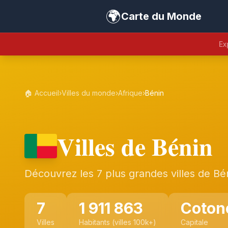
🌍
Carte du Monde
Ex
🏠 Accueil
›
Villes du monde
›
Afrique
›
Bénin
Villes de Bénin
Découvrez les 7 plus grandes villes de Bé
7
1 911 863
Coton
Villes
Habitants (villes 100k+)
Capitale