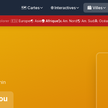
🗺️ Cartes
🌐 Interactives
🏙️ Villes
plorer :
🇪🇺 Europe
🌏 Asie
🌍 Afrique
🗽 Am. Nord
🌎 Am. Sud
🏝️ Océa
nin
ou