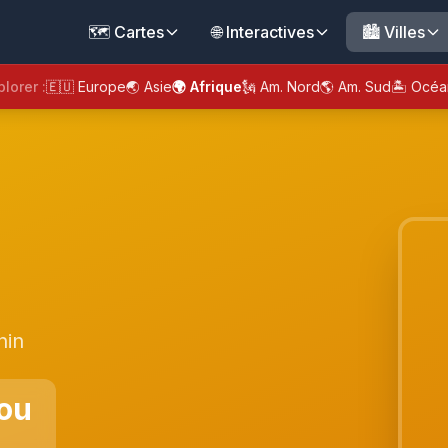
🗺️ Cartes
🌐 Interactives
🏙️ Villes
plorer :
🇪🇺 Europe
🌏 Asie
🌍 Afrique
🗽 Am. Nord
🌎 Am. Sud
🏝️ Océa
nin
ou