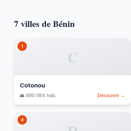
7 villes de Bénin
1
C
Cotonou
👥 690 584 hab.
Découvrir →
4
D