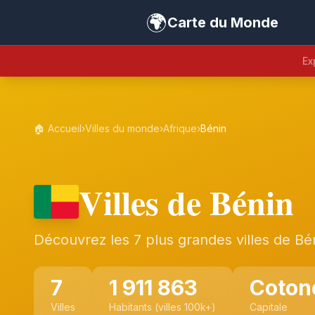
🌍
Carte du Monde
Ex
🏠 Accueil
›
Villes du monde
›
Afrique
›
Bénin
Villes de Bénin
Découvrez les 7 plus grandes villes de Bé
7
1 911 863
Coton
Villes
Habitants (villes 100k+)
Capitale