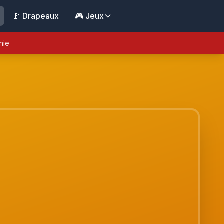
🚩 Drapeaux
🎮 Jeux
nie