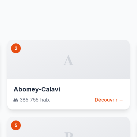
2
A
Abomey-Calavi
👥 385 755 hab.
Découvrir →
5
P