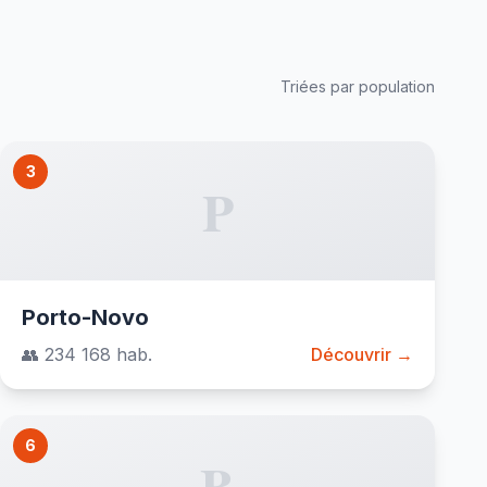
Triées par population
3
P
Porto-Novo
👥 234 168 hab.
Découvrir →
6
B