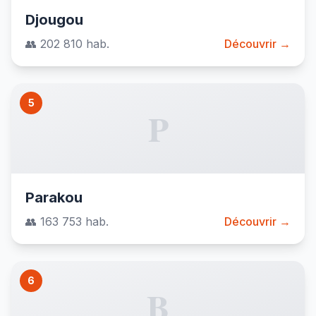
Djougou
👥 202 810 hab.
Découvrir →
5
P
Parakou
👥 163 753 hab.
Découvrir →
6
B