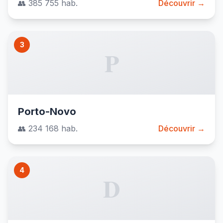
👥 385 755 hab.
Découvrir →
3
P
Porto-Novo
👥 234 168 hab.
Découvrir →
4
D