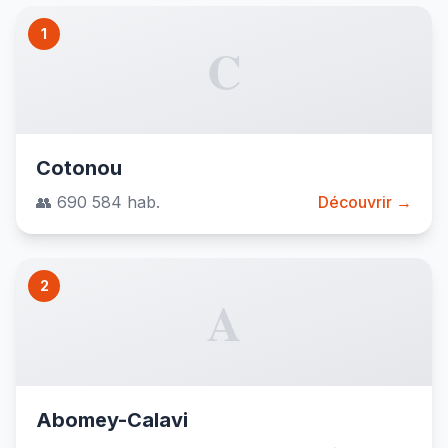
1
C
Cotonou
👥 690 584 hab.
Découvrir →
2
A
Abomey-Calavi