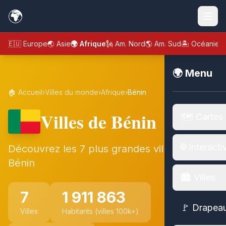
🌍
🇪🇺 Europe
🌏 Asie
🌍 Afrique
🗽 Am. Nord
🌎 Am. Sud
🏝️ Océanie
🌍 Menu
🏠 Accueil
›
Villes du monde
›
Afrique
›
Bénin
Villes de Bénin
🗺️ Cartes
🌐 Interacti
Découvrez les 7 plus grandes villes de
Bénin
🏙️ Villes
7
1 911 863
🚩 Drapea
Villes
Habitants (villes 100k+)