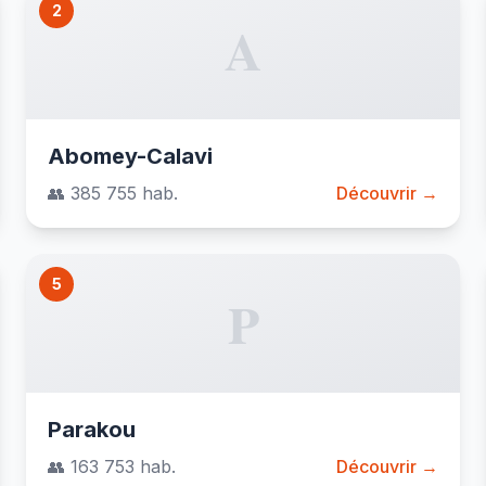
2
A
Abomey-Calavi
👥 385 755 hab.
Découvrir →
5
P
Parakou
👥 163 753 hab.
Découvrir →