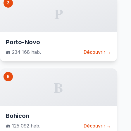
3
P
Porto-Novo
👥 234 168 hab.
Découvrir →
6
B
Bohicon
👥 125 092 hab.
Découvrir →