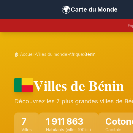
🌍
Carte du Monde
Ex
🏠 Accueil
›
Villes du monde
›
Afrique
›
Bénin
Villes de Bénin
Découvrez les 7 plus grandes villes de Bé
7
1 911 863
Coton
Villes
Habitants (villes 100k+)
Capitale