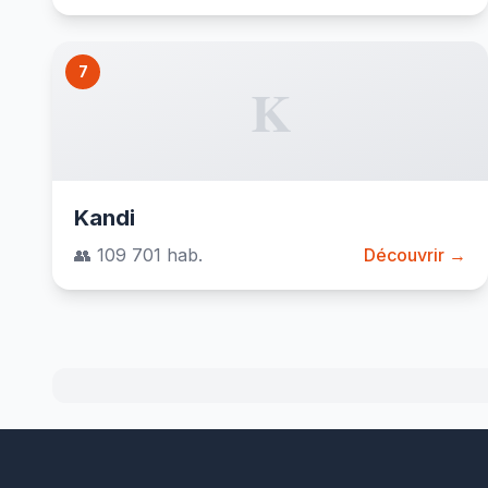
7
K
Kandi
👥 109 701 hab.
Découvrir →