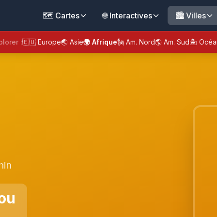
🗺️ Cartes
🌐 Interactives
🏙️ Villes
plorer :
🇪🇺 Europe
🌏 Asie
🌍 Afrique
🗽 Am. Nord
🌎 Am. Sud
🏝️ Océa
nin
ou