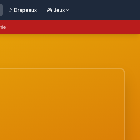
🚩 Drapeaux
🎮 Jeux
nie