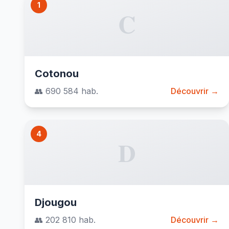
1
C
Cotonou
👥 690 584 hab.
Découvrir →
4
D
Djougou
👥 202 810 hab.
Découvrir →