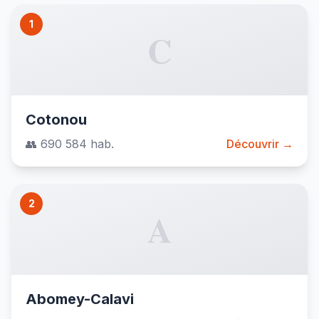
1
C
Cotonou
👥 690 584 hab.
Découvrir →
2
A
Abomey-Calavi