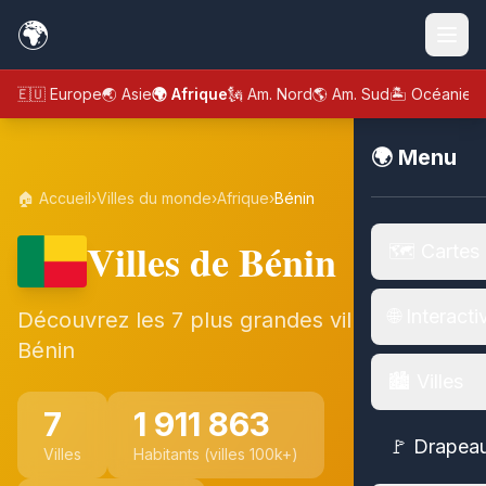
🌍
🇪🇺 Europe
🌏 Asie
🌍 Afrique
🗽 Am. Nord
🌎 Am. Sud
🏝️ Océanie
🌍 Menu
🏠 Accueil
›
Villes du monde
›
Afrique
›
Bénin
Villes de Bénin
🗺️ Cartes
🌐 Interacti
Découvrez les 7 plus grandes villes de
Bénin
🏙️ Villes
7
1 911 863
🚩 Drapea
Villes
Habitants (villes 100k+)