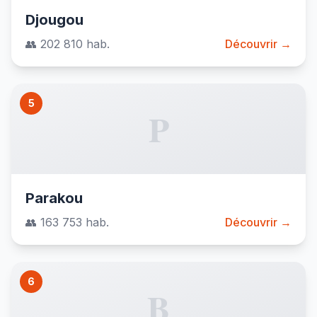
Djougou
👥 202 810 hab.
Découvrir →
5
P
Parakou
👥 163 753 hab.
Découvrir →
6
B