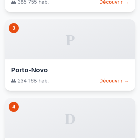
👥 385 755 hab.
Découvrir →
3
P
Porto-Novo
👥 234 168 hab.
Découvrir →
4
D