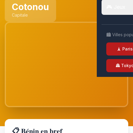
Cotonou
🎮 Jeux
Capitale
🏙️ Villes pop
🗼 Paris
🏯 Toky
📋 Bénin en bref