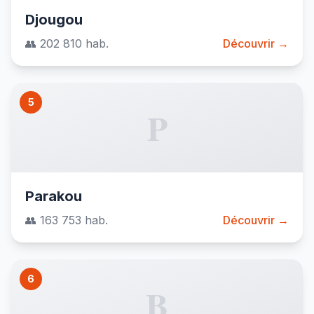
Djougou
👥 202 810 hab.
Découvrir →
5
P
Parakou
👥 163 753 hab.
Découvrir →
6
B