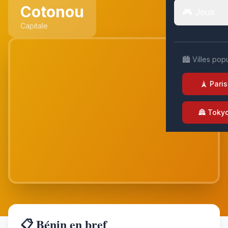
Cotonou
🎮 Jeux
Capitale
🏙️ Villes pop
🗼 Paris
🏯 Toky
📋 Bénin en bref