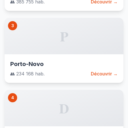
👥 385 755 hab.
Découvrir →
3
P
Porto-Novo
👥 234 168 hab.
Découvrir →
4
D