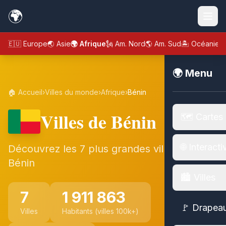
🌍
🇪🇺 Europe
🌏 Asie
🌍 Afrique
🗽 Am. Nord
🌎 Am. Sud
🏝️ Océanie
🌍 Menu
🏠 Accueil
›
Villes du monde
›
Afrique
›
Bénin
Villes de Bénin
🗺️ Cartes
🌐 Interacti
Découvrez les 7 plus grandes villes de
Bénin
🏙️ Villes
7
1 911 863
🚩 Drapea
Villes
Habitants (villes 100k+)