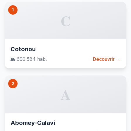
1
C
Cotonou
👥 690 584 hab.
Découvrir →
2
A
Abomey-Calavi