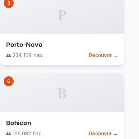
3
P
Porto-Novo
👥 234 168 hab.
Découvrir →
6
B
Bohicon
👥 125 092 hab.
Découvrir →