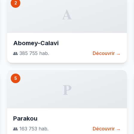
2
A
Abomey-Calavi
👥 385 755 hab.
Découvrir →
5
P
Parakou
👥 163 753 hab.
Découvrir →