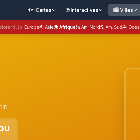
🗺️ Cartes
🌐 Interactives
🏙️ Villes
plorer :
🇪🇺 Europe
🌏 Asie
🌍 Afrique
🗽 Am. Nord
🌎 Am. Sud
🏝️ Océa
nin
ou