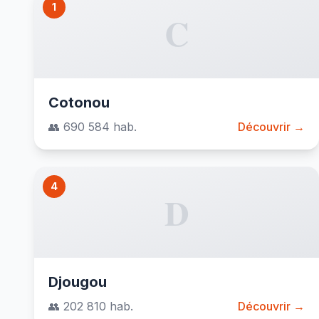
1
C
Cotonou
👥 690 584 hab.
Découvrir →
4
D
Djougou
👥 202 810 hab.
Découvrir →