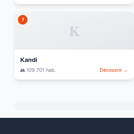
7
K
Kandi
👥 109 701 hab.
Découvrir →