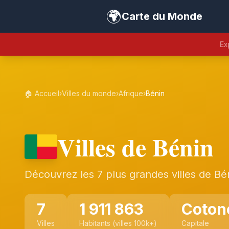
🌍
Carte du Monde
Ex
🏠 Accueil
›
Villes du monde
›
Afrique
›
Bénin
Villes de Bénin
Découvrez les 7 plus grandes villes de Bé
7
1 911 863
Coton
Villes
Habitants (villes 100k+)
Capitale