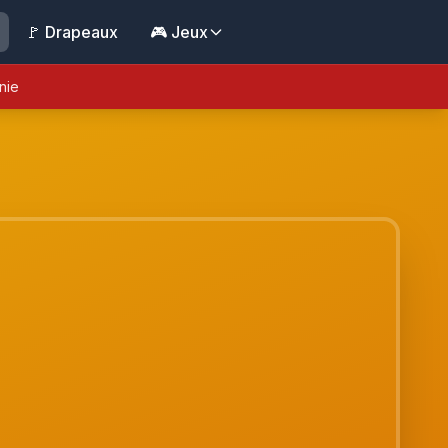
🚩 Drapeaux
🎮 Jeux
nie