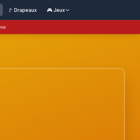
🚩 Drapeaux
🎮 Jeux
nie