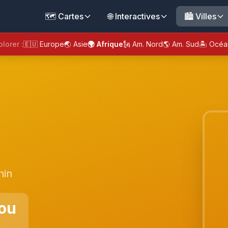
🗺️ Cartes
🌐 Interactives
🏙️ Villes
plorer :
🇪🇺 Europe
🌏 Asie
🌍 Afrique
🗽 Am. Nord
🌎 Am. Sud
🏝️ Océa
nin
ou