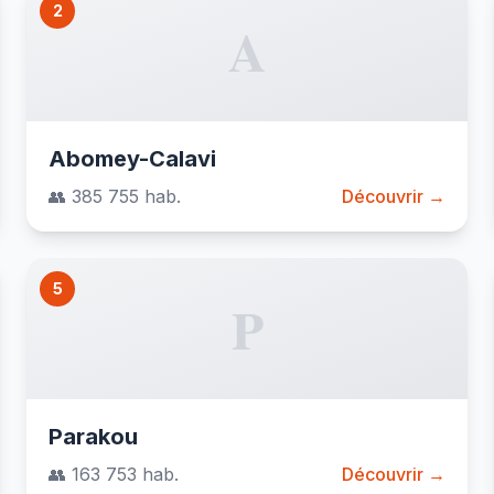
2
A
Abomey-Calavi
👥 385 755 hab.
Découvrir →
5
P
Parakou
👥 163 753 hab.
Découvrir →