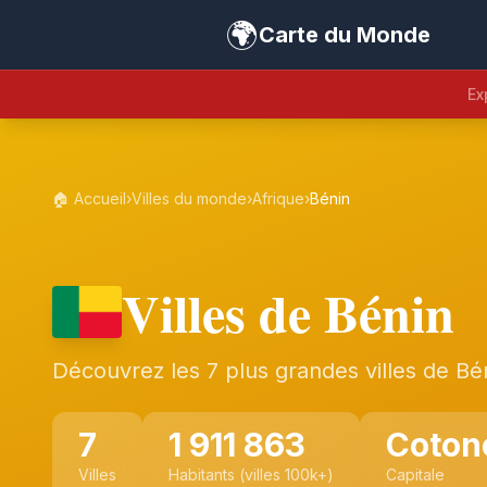
🌍
Carte du Monde
Ex
🏠 Accueil
›
Villes du monde
›
Afrique
›
Bénin
Villes de Bénin
Découvrez les 7 plus grandes villes de Bé
7
1 911 863
Coton
Villes
Habitants (villes 100k+)
Capitale