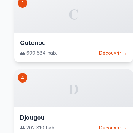
1
C
Cotonou
👥 690 584 hab.
Découvrir →
4
D
Djougou
👥 202 810 hab.
Découvrir →