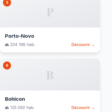
3
P
Porto-Novo
👥 234 168 hab.
Découvrir →
6
B
Bohicon
👥 125 092 hab.
Découvrir →