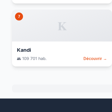
7
K
Kandi
👥 109 701 hab.
Découvrir →