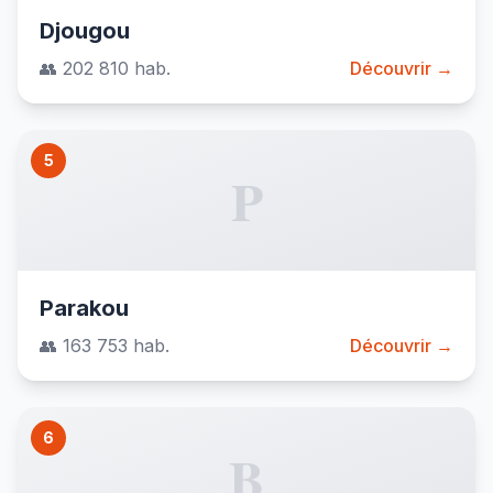
Djougou
👥 202 810 hab.
Découvrir →
5
P
Parakou
👥 163 753 hab.
Découvrir →
6
B