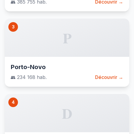
👥 385 755 hab.
Découvrir →
3
P
Porto-Novo
👥 234 168 hab.
Découvrir →
4
D