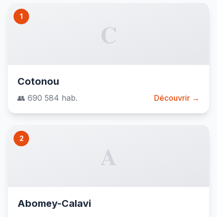
1
C
Cotonou
👥 690 584 hab.
Découvrir →
2
A
Abomey-Calavi