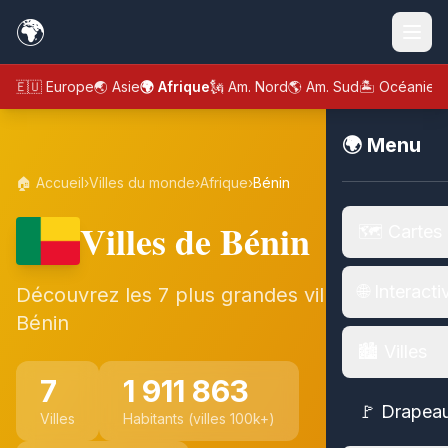
🌍
🇪🇺 Europe
🌏 Asie
🌍 Afrique
🗽 Am. Nord
🌎 Am. Sud
🏝️ Océanie
🌍 Menu
🏠 Accueil
›
Villes du monde
›
Afrique
›
Bénin
Villes de Bénin
🗺️ Cartes
🌐 Interacti
Découvrez les 7 plus grandes villes de
Bénin
🏙️ Villes
7
1 911 863
🚩 Drapea
Villes
Habitants (villes 100k+)