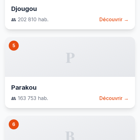
Djougou
👥 202 810 hab.
Découvrir →
5
P
Parakou
👥 163 753 hab.
Découvrir →
6
B