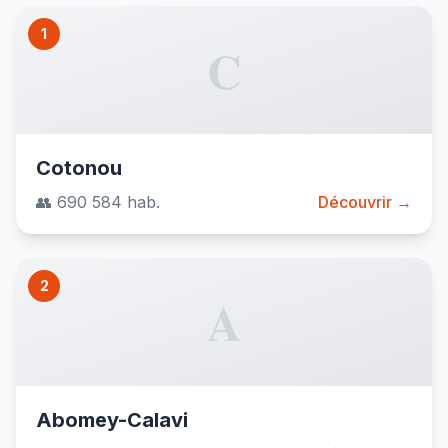
1
C
Cotonou
👥 690 584 hab.
Découvrir →
2
A
Abomey-Calavi