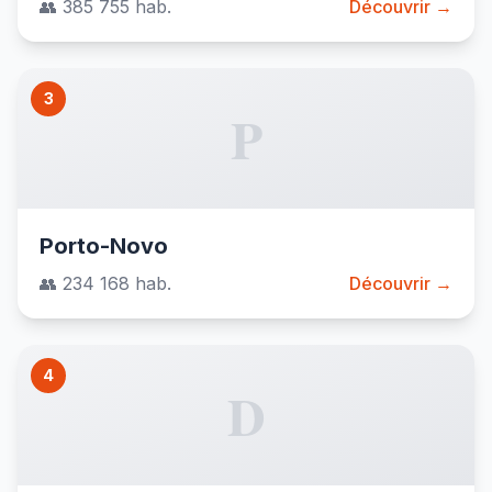
👥 385 755 hab.
Découvrir →
3
P
Porto-Novo
👥 234 168 hab.
Découvrir →
4
D