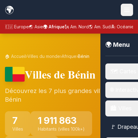
🌍
🇪🇺 Europe
🌏 Asie
🌍 Afrique
🗽 Am. Nord
🌎 Am. Sud
🏝️ Océanie
🌍 Menu
🏠 Accueil
›
Villes du monde
›
Afrique
›
Bénin
Villes de Bénin
🗺️ Cartes
🌐 Interacti
Découvrez les 7 plus grandes villes de
Bénin
🏙️ Villes
7
1 911 863
🚩 Drapea
Villes
Habitants (villes 100k+)