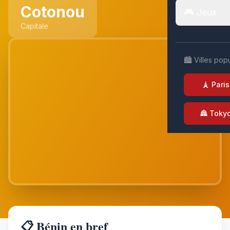
Cotonou
🎮 Jeux
Capitale
🏙️ Villes pop
🗼 Paris
🏯 Toky
📋 Bénin en bref