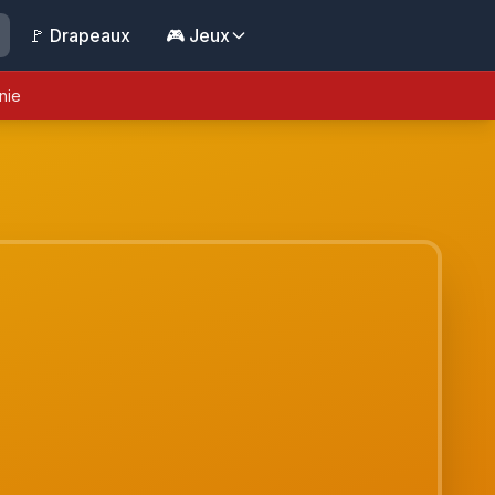
🚩 Drapeaux
🎮 Jeux
nie