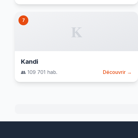
7
K
Kandi
👥 109 701 hab.
Découvrir →