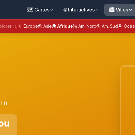
🗺️ Cartes
🌐 Interactives
🏙️ Villes
plorer :
🇪🇺 Europe
🌏 Asie
🌍 Afrique
🗽 Am. Nord
🌎 Am. Sud
🏝️ Océa
nin
ou