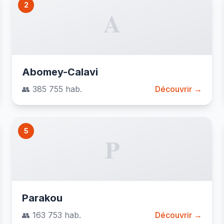
2
A
Abomey-Calavi
👥 385 755 hab.
Découvrir →
5
P
Parakou
👥 163 753 hab.
Découvrir →