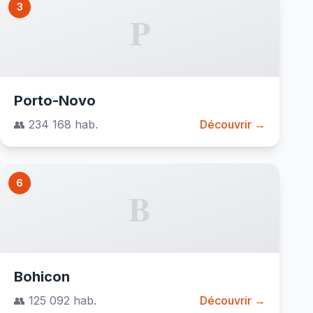
3
P
Porto-Novo
👥 234 168 hab.
Découvrir →
6
B
Bohicon
👥 125 092 hab.
Découvrir →