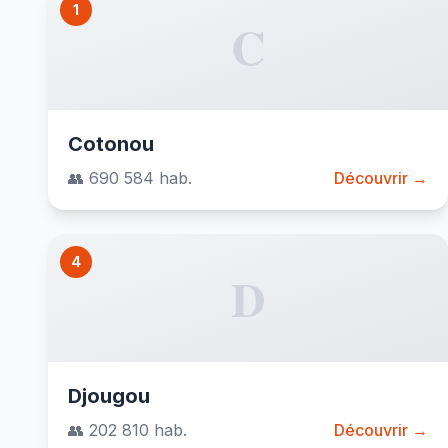
1
C
Cotonou
👥 690 584 hab.
Découvrir →
4
D
Djougou
👥 202 810 hab.
Découvrir →