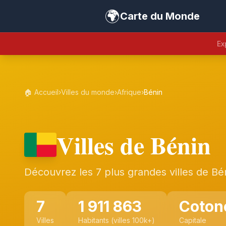
🌍
Carte du Monde
Ex
🏠 Accueil
›
Villes du monde
›
Afrique
›
Bénin
Villes de Bénin
Découvrez les 7 plus grandes villes de Bé
7
1 911 863
Coton
Villes
Habitants (villes 100k+)
Capitale