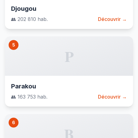
Djougou
👥 202 810 hab.
Découvrir →
5
P
Parakou
👥 163 753 hab.
Découvrir →
6
B