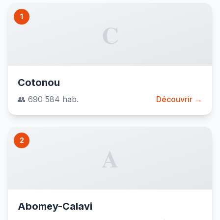
1
C
Cotonou
👥 690 584 hab.
Découvrir →
2
A
Abomey-Calavi