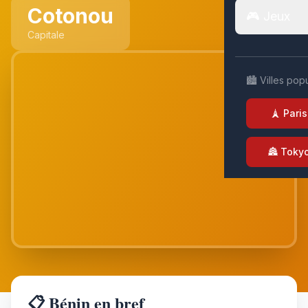
Cotonou
🎮 Jeux
Capitale
🏙️ Villes pop
🗼 Paris
🏯 Toky
📋 Bénin en bref