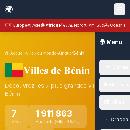
🌍
🇪🇺 Europe
🌏 Asie
🌍 Afrique
🗽 Am. Nord
🌎 Am. Sud
🏝️ Océanie
🌍 Menu
🏠 Accueil
›
Villes du monde
›
Afrique
›
Bénin
Villes de Bénin
🗺️ Cartes
🌐 Interacti
Découvrez les 7 plus grandes villes de
Bénin
🏙️ Villes
7
1 911 863
🚩 Drapea
Villes
Habitants (villes 100k+)