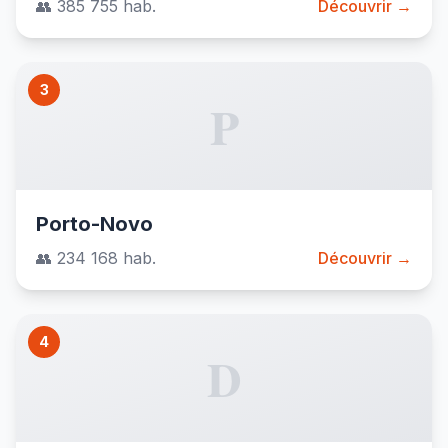
👥 385 755 hab.
Découvrir →
3
P
Porto-Novo
👥 234 168 hab.
Découvrir →
4
D