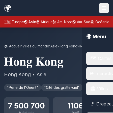
🌍
🇪🇺 Europe
🌏 Asie
🌍 Afrique
🗽 Am. Nord
🌎 Am. Sud
🏝️ Océanie
🌍 Menu
🏠 Accueil
›
Villes du monde
›
Asie
›
Hong Kong
›
Hong Kong
Hong Kong
🗺️ Cartes
🌐 Interacti
Hong Kong • Asie
"Perle de l'Orient"
"Cité des gratte-ciel"
🏙️ Villes
7 500 700
1106
🚩 Drapea
Habitants
km²