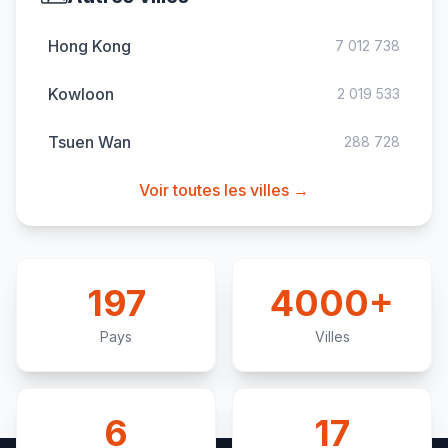
Hong Kong
7 012 738
Kowloon
2 019 533
Tsuen Wan
288 728
Voir toutes les villes →
197
4000+
Pays
Villes
6
17