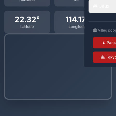
🎮 Jeux
22.32°
114.17°
Latitude
Longitude
🏙️ Villes pop
🗼 Paris
🏯 Toky