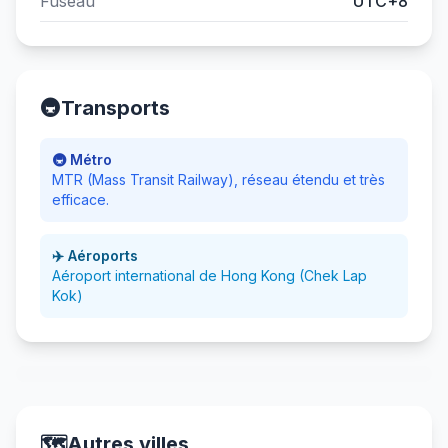
Fuseau
UTC+8
🚇
Transports
🚇 Métro
MTR (Mass Transit Railway), réseau étendu et très
efficace.
✈️ Aéroports
Aéroport international de Hong Kong (Chek Lap
Kok)
🗺️
Autres villes