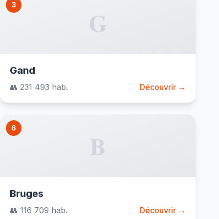
3
G
Gand
👥 231 493 hab.
Découvrir →
6
B
Bruges
👥 116 709 hab.
Découvrir →