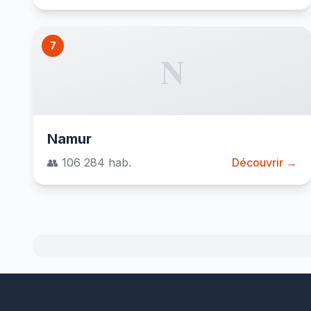
7
N
Namur
👥 106 284 hab.
Découvrir →