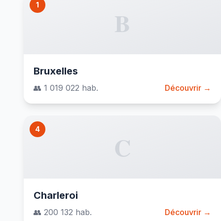
1
B
Bruxelles
👥 1 019 022 hab.
Découvrir →
4
C
Charleroi
👥 200 132 hab.
Découvrir →