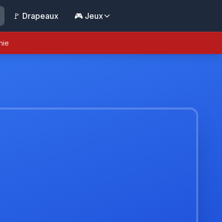
🚩 Drapeaux
🎮 Jeux
nie