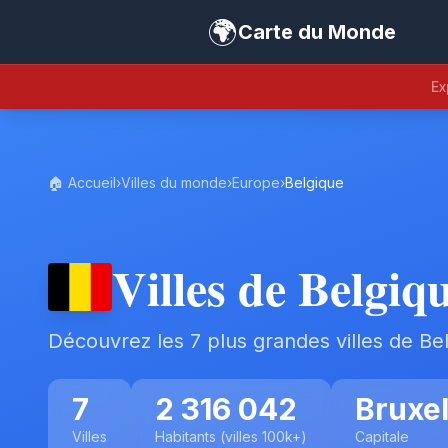
🌍
Carte du Monde
Ex
🏠 Accueil
›
Villes du monde
›
Europe
›
Belgique
Villes de Belgiq
Découvrez les 7 plus grandes villes de Be
7
2 316 042
Bruxel
Villes
Habitants (villes 100k+)
Capitale