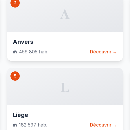
2
A
Anvers
👥 459 805 hab.
Découvrir →
5
L
Liège
👥 182 597 hab.
Découvrir →