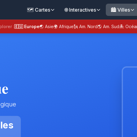
🗺️ Cartes
🌐 Interactives
🏙️ Villes
plorer :
🇪🇺 Europe
🌏 Asie
🌍 Afrique
🗽 Am. Nord
🌎 Am. Sud
🏝️ Océa
ue
lgique
les