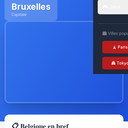
Bruxelles
🎮 Jeux
Capitale
🏙️ Villes pop
🗼 Paris
🏯 Toky
📋 Belgique en bref