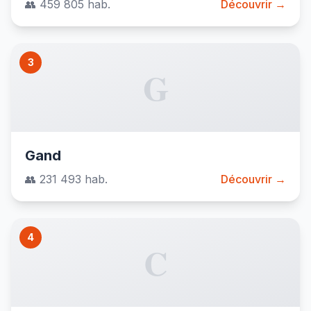
👥 459 805 hab.
Découvrir →
3
G
Gand
👥 231 493 hab.
Découvrir →
4
C