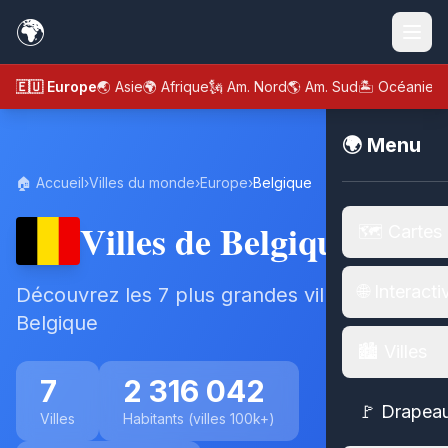
🌍
🇪🇺 Europe
🌏 Asie
🌍 Afrique
🗽 Am. Nord
🌎 Am. Sud
🏝️ Océanie
🌍 Menu
🏠 Accueil
›
Villes du monde
›
Europe
›
Belgique
Villes de Belgique
🗺️ Cartes
🌐 Interacti
Découvrez les 7 plus grandes villes de
Belgique
🏙️ Villes
7
2 316 042
🚩 Drapea
Villes
Habitants (villes 100k+)