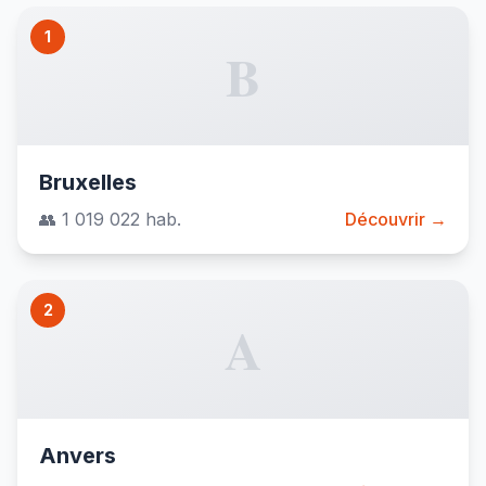
1
B
Bruxelles
👥 1 019 022 hab.
Découvrir →
2
A
Anvers