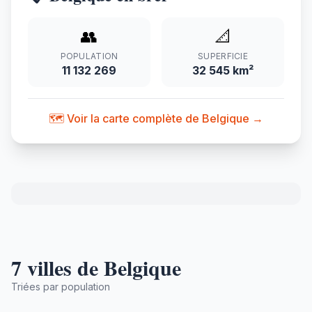
👥
📐
POPULATION
SUPERFICIE
11 132 269
32 545 km²
🗺️ Voir la carte complète de Belgique →
7 villes de Belgique
Triées par population