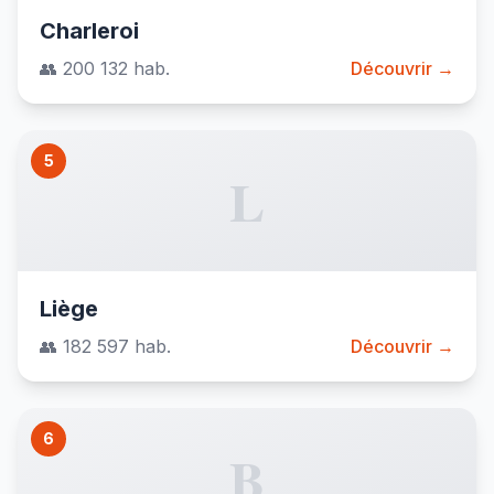
Charleroi
👥 200 132 hab.
Découvrir →
5
L
Liège
👥 182 597 hab.
Découvrir →
6
B