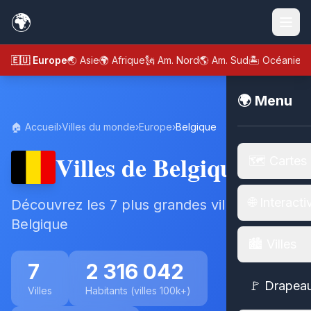
🌍
🇪🇺 Europe
🌏 Asie
🌍 Afrique
🗽 Am. Nord
🌎 Am. Sud
🏝️ Océanie
🌍 Menu
🏠 Accueil
›
Villes du monde
›
Europe
›
Belgique
Villes de Belgique
🗺️ Cartes
🌐 Interacti
Découvrez les 7 plus grandes villes de
Belgique
🏙️ Villes
7
2 316 042
🚩 Drapea
Villes
Habitants (villes 100k+)