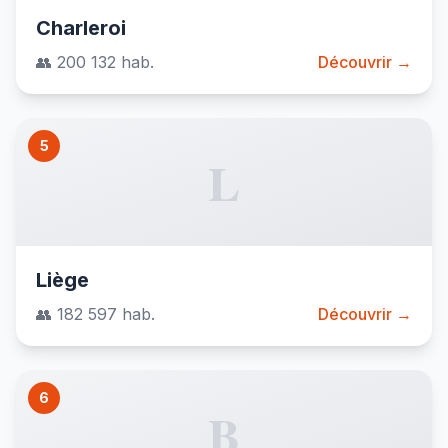
Charleroi
👥 200 132 hab.
Découvrir →
5
L
Liège
👥 182 597 hab.
Découvrir →
6
B