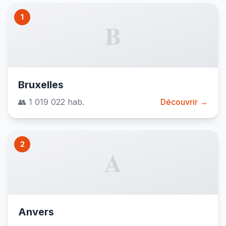
1
B
Bruxelles
👥 1 019 022 hab.
Découvrir →
2
A
Anvers