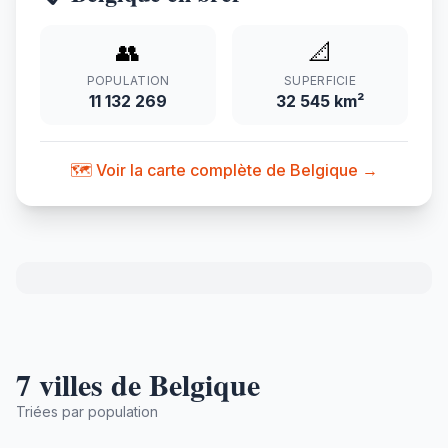
👥
📐
POPULATION
SUPERFICIE
11 132 269
32 545 km²
🗺️ Voir la carte complète de Belgique →
7 villes de Belgique
Triées par population