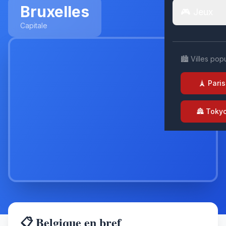
Bruxelles
🎮 Jeux
Capitale
🏙️ Villes pop
🗼 Paris
🏯 Toky
📋 Belgique en bref