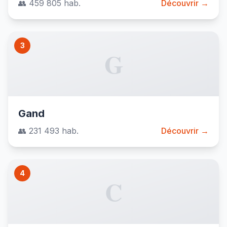
👥 459 805 hab.
Découvrir →
3
G
Gand
👥 231 493 hab.
Découvrir →
4
C