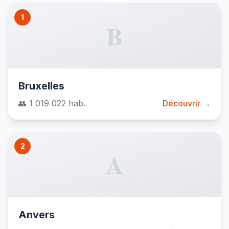
1
B
Bruxelles
👥 1 019 022 hab.
Découvrir →
2
A
Anvers