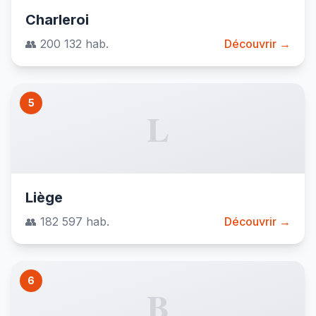
Charleroi
👥 200 132 hab.
Découvrir →
5
L
Liège
👥 182 597 hab.
Découvrir →
6
B