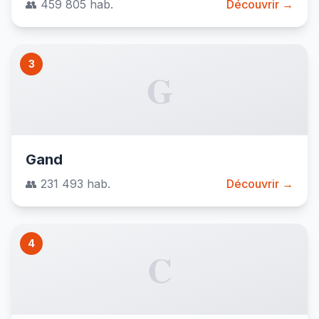
👥 459 805 hab.
Découvrir →
3
G
Gand
👥 231 493 hab.
Découvrir →
4
C