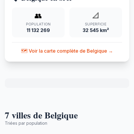
👥
📐
POPULATION
SUPERFICIE
11 132 269
32 545 km²
🗺️ Voir la carte complète de Belgique →
7 villes de Belgique
Triées par population