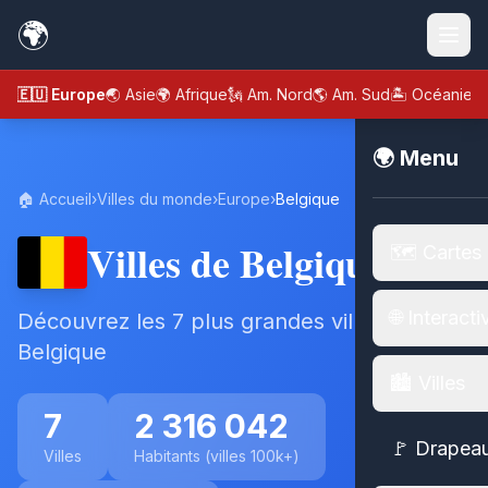
🌍
🇪🇺 Europe
🌏 Asie
🌍 Afrique
🗽 Am. Nord
🌎 Am. Sud
🏝️ Océanie
🌍 Menu
🏠 Accueil
›
Villes du monde
›
Europe
›
Belgique
Villes de Belgique
🗺️ Cartes
🌐 Interacti
Découvrez les 7 plus grandes villes de
Belgique
🏙️ Villes
7
2 316 042
🚩 Drapea
Villes
Habitants (villes 100k+)