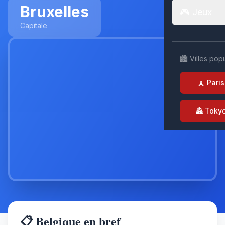
Bruxelles
🎮 Jeux
Capitale
🏙️ Villes pop
🗼 Paris
🏯 Toky
📋 Belgique en bref