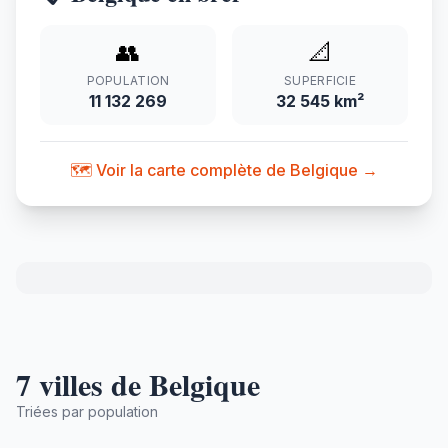
👥
📐
POPULATION
SUPERFICIE
11 132 269
32 545 km²
🗺️ Voir la carte complète de Belgique →
7 villes de Belgique
Triées par population