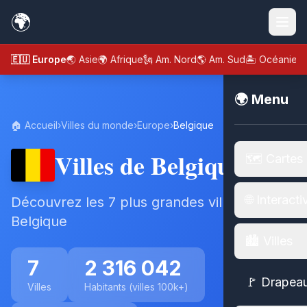
🌍
🇪🇺 Europe
🌏 Asie
🌍 Afrique
🗽 Am. Nord
🌎 Am. Sud
🏝️ Océanie
🌍 Menu
🏠 Accueil
›
Villes du monde
›
Europe
›
Belgique
Villes de Belgique
🗺️ Cartes
🌐 Interacti
Découvrez les 7 plus grandes villes de
Belgique
🏙️ Villes
7
2 316 042
🚩 Drapea
Villes
Habitants (villes 100k+)