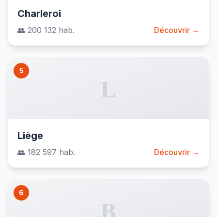
Charleroi
👥 200 132 hab.
Découvrir →
5
L
Liège
👥 182 597 hab.
Découvrir →
6
B