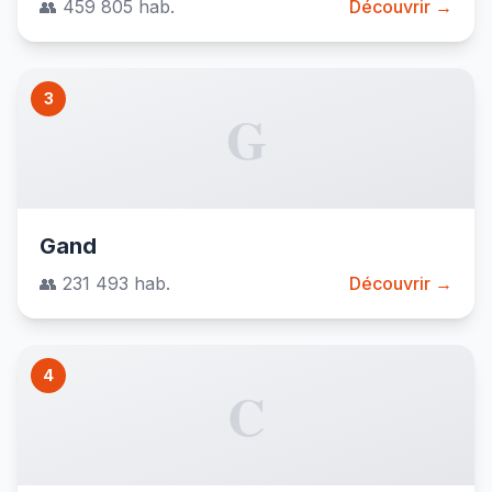
👥 459 805 hab.
Découvrir →
3
G
Gand
👥 231 493 hab.
Découvrir →
4
C