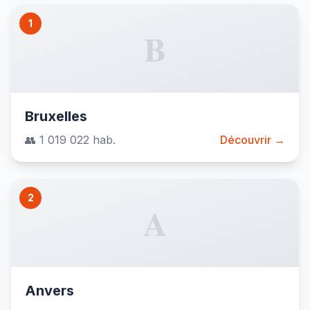
1
B
Bruxelles
👥 1 019 022 hab.
Découvrir →
2
A
Anvers