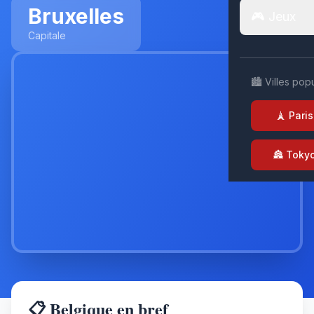
Bruxelles
🎮 Jeux
Capitale
🏙️ Villes pop
🗼 Paris
🏯 Toky
📋 Belgique en bref