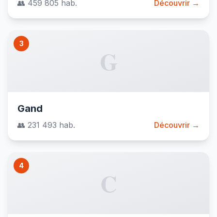
👥 459 805 hab.
Découvrir →
3
G
Gand
👥 231 493 hab.
Découvrir →
4
C