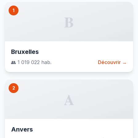
1
B
Bruxelles
👥 1 019 022 hab.
Découvrir →
2
A
Anvers