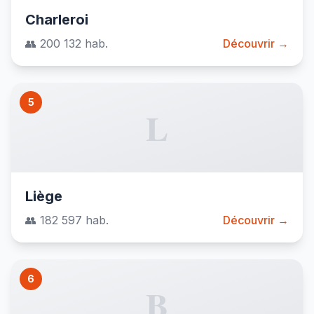
Charleroi
👥 200 132 hab.
Découvrir →
5
L
Liège
👥 182 597 hab.
Découvrir →
6
B