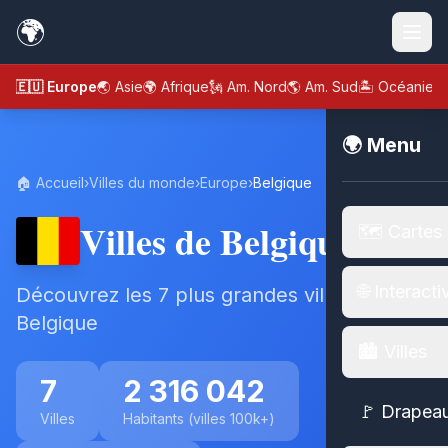
🌍
🇪🇺 Europe
🌏 Asie
🌍 Afrique
🗽 Am. Nord
🌎 Am. Sud
🏝️ Océanie
🌍 Menu
🏠 Accueil
›
Villes du monde
›
Europe
›
Belgique
Villes de Belgique
🗺️ Cartes
🌐 Interacti
Découvrez les 7 plus grandes villes de
Belgique
🏙️ Villes
7
2 316 042
🚩 Drapea
Villes
Habitants (villes 100k+)