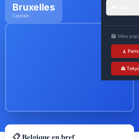
Bruxelles
🎮 Jeux
Capitale
🏙️ Villes pop
🗼 Paris
🏯 Toky
📋 Belgique en bref