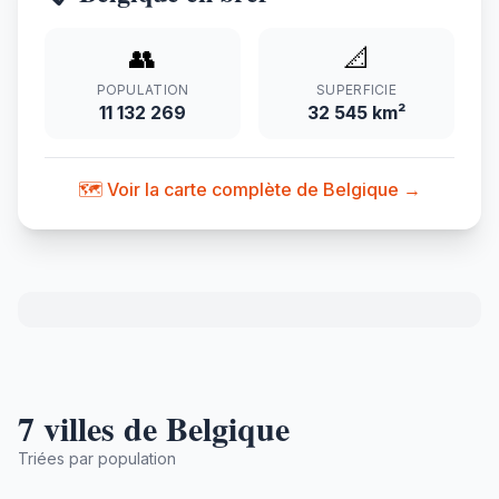
👥
📐
POPULATION
SUPERFICIE
11 132 269
32 545 km²
🗺️ Voir la carte complète de Belgique →
7 villes de Belgique
Triées par population