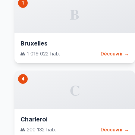
1
B
Bruxelles
👥 1 019 022 hab.
Découvrir →
4
C
Charleroi
👥 200 132 hab.
Découvrir →