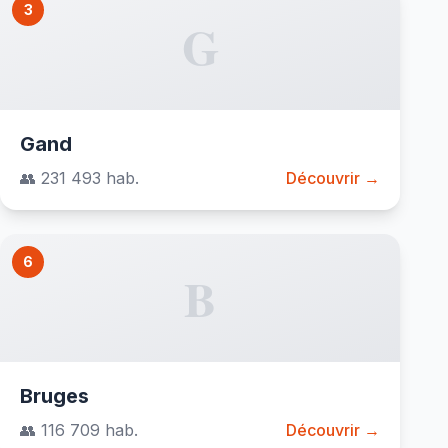
3
G
Gand
👥 231 493 hab.
Découvrir →
6
B
Bruges
👥 116 709 hab.
Découvrir →