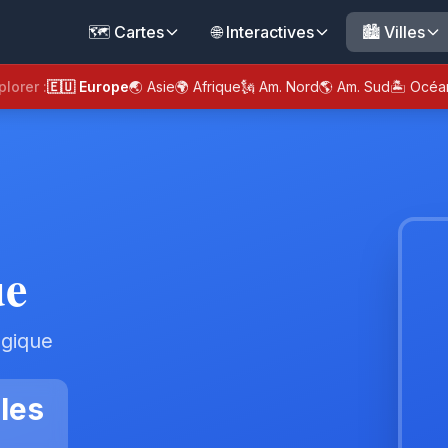
🗺️ Cartes
🌐 Interactives
🏙️ Villes
plorer :
🇪🇺 Europe
🌏 Asie
🌍 Afrique
🗽 Am. Nord
🌎 Am. Sud
🏝️ Océa
ue
lgique
les