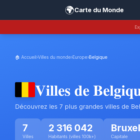
🌍
Carte du Monde
Ex
🏠 Accueil
›
Villes du monde
›
Europe
›
Belgique
Villes de Belgiq
Découvrez les 7 plus grandes villes de Be
7
2 316 042
Bruxel
Villes
Habitants (villes 100k+)
Capitale