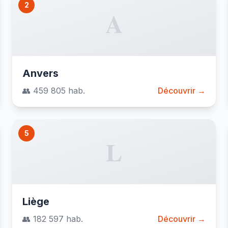
2
A
Anvers
👥 459 805 hab.
Découvrir →
5
L
Liège
👥 182 597 hab.
Découvrir →