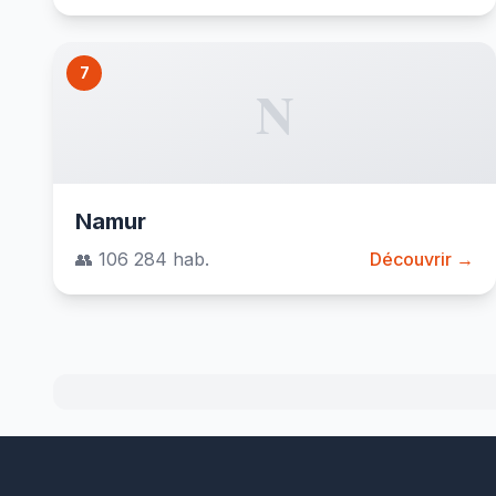
7
N
Namur
👥 106 284 hab.
Découvrir →