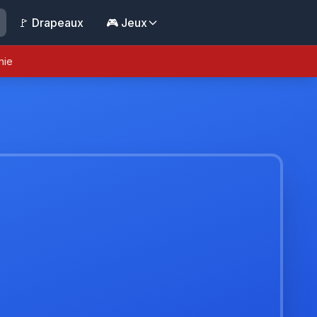
🚩 Drapeaux
🎮 Jeux
nie